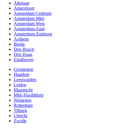
Alkmaar
Amersfoort
Amsterdam Centrum
Amsterdam Mkb
Amsterdam West
Amsterdam-Zuid
Amsterdam-Zuidoost
Arnhem
Breda
Den Bosch
Den Haag
Eindhoven
Groningen
Haarlem
Leeuwarden
Leiden
Maastricht
Mkb Hoofddorp
Nijmegen
Rotterdam
Tilburg
Utrecht
Zwolle