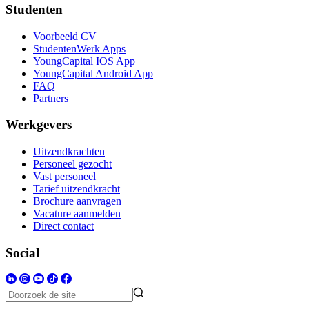
Studenten
Voorbeeld CV
StudentenWerk Apps
YoungCapital IOS App
YoungCapital Android App
FAQ
Partners
Werkgevers
Uitzendkrachten
Personeel gezocht
Vast personeel
Tarief uitzendkracht
Brochure aanvragen
Vacature aanmelden
Direct contact
Social