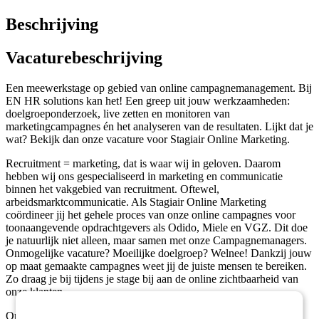
Beschrijving
Vacaturebeschrijving
Een meewerkstage op gebied van online campagnemanagement. Bij
EN HR solutions kan het! Een greep uit jouw werkzaamheden:
doelgroeponderzoek, live zetten en monitoren van
marketingcampagnes én het analyseren van de resultaten. Lijkt dat je
wat? Bekijk dan onze vacature voor Stagiair Online Marketing.
Recruitment = marketing, dat is waar wij in geloven. Daarom
hebben wij ons gespecialiseerd in marketing en communicatie
binnen het vakgebied van recruitment. Oftewel,
arbeidsmarktcommunicatie. Als Stagiair Online Marketing
coördineer jij het gehele proces van onze online campagnes voor
toonaangevende opdrachtgevers als Odido, Miele en VGZ. Dit doe
je natuurlijk niet alleen, maar samen met onze Campagnemanagers.
Onmogelijke vacature? Moeilijke doelgroep? Welnee! Dankzij jouw
op maat gemaakte campagnes weet jij de juiste mensen te bereiken.
Zo draag je bij tijdens je stage bij aan de online zichtbaarheid van
onze klanten.
Onze Marketeers voorzien jou van alle informatie die nodig is