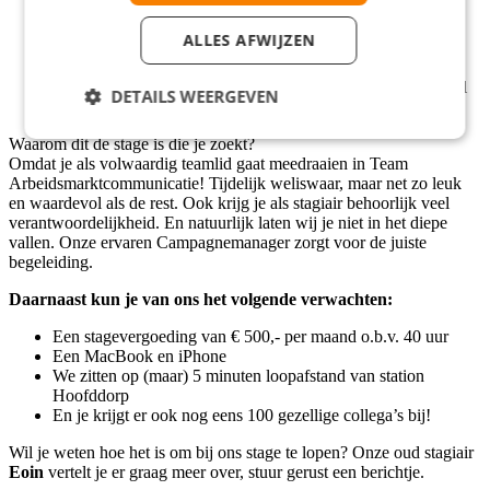
marketing, commerciële economie of soortgelijk;
Je bent op zoek naar een meewerkstage voor 32-40 uur per
ALLES AFWIJZEN
week;
Je bent 3 tot 5 maanden beschikbaar vanaf september 2025;
Je hebt interessante ideeën over marketingcampagnes, social
DETAILS WEERGEVEN
media campagnes en doelgroepen.
Waarom dit de stage is die je zoekt?
Omdat je als volwaardig teamlid gaat meedraaien in Team
Arbeidsmarktcommunicatie! Tijdelijk weliswaar, maar net zo leuk
en waardevol als de rest. Ook krijg je als stagiair behoorlijk veel
verantwoordelijkheid. En natuurlijk laten wij je niet in het diepe
vallen. Onze ervaren Campagnemanager zorgt voor de juiste
begeleiding.
Daarnaast kun je van ons het volgende verwachten:
Een stagevergoeding van € 500,- per maand o.b.v. 40 uur
Een MacBook en iPhone
We zitten op (maar) 5 minuten loopafstand van station
Hoofddorp
En je krijgt er ook nog eens 100 gezellige collega’s bij!
Wil je weten hoe het is om bij ons stage te lopen? Onze oud stagiair
Eoin
vertelt je er graag meer over, stuur gerust een berichtje.