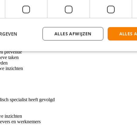
ingen en Friesland. Spreekuurlocaties zijn in Assen, Groningen, Drac
ega's in de regio Assen in een open cultuur met korte lijnen.
ERGEVEN
ALLES AFWIJZEN
ALLES 
 en preventie
ieve taken
eden
we inzichten
sch specialist heeft gevolgd
e inzichten
evers en werknemers