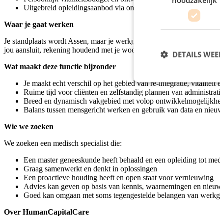
Uitgebreid opleidingsaanbod via onze eigen my-academy
Waar je gaat werken
Je standplaats wordt Assen, maar je werkgebied omvat Drenthe, Gron
jou aansluit, rekening houdend met je woonplaats. Je werkt met 21 coll
DETAILS WE
Wat maakt deze functie bijzonder
Je maakt echt verschil op het gebied van re-integratie, vitaliteit
Ruime tijd voor cliënten en zelfstandig plannen van administrat
Breed en dynamisch vakgebied met volop ontwikkelmogelijkh
Balans tussen mensgericht werken en gebruik van data en nieu
Wie we zoeken
We zoeken een medisch specialist die:
Een master geneeskunde heeft behaald en een opleiding tot medi
Graag samenwerkt en denkt in oplossingen
Een proactieve houding heeft en open staat voor vernieuwing
Advies kan geven op basis van kennis, waarnemingen en nieuw
Goed kan omgaan met soms tegengestelde belangen van werkg
Over HumanCapitalCare