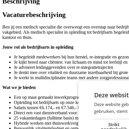
Beschrijving
Vacaturebeschrijving
Ben jij een medisch specialist die overweegt een overstap naar bedri
vakgebied. Als medisch specialist in opleiding tot bedrijfsarts begele
kantoor en thuis.
Jouw rol als bedrijfsarts in opleiding
Je begeleidt medewerkers bij hun herstel, re-integratie en gezo
Je kijkt breed naar cliënten: van lichaam en mind tot leefstijl e
Je adviseert leidinggevenden over re-integratietrajecten
Je denkt mee over vitaliteit en duurzame inzetbaarheid bij grote
Je werkt in multidisciplinaire teams met andere zorgprofessiona
Wat we je bieden
Deze websit
Een op maat gemaakt inwerkprogramma in je eerste jaar
Opleiding tot bedrijfsarts op onze kosten na positieve evaluatie
Deze website geb
Salaris tussen €6.174,- en €7.546,- bruto per maand (o.b.v. 40 
gebruiken, stemt
Direct een vast dienstverband voor 32-40 uur per week
25 vakantiedagen (fulltime basis) met optie tot 13 dagen bijkop
Hybride werken met thuiswerkvergoeding van €2,35 per dag
Strikt
Persoonlijk vitaliteitsbudget en ontwikkelprogramma
noodzakelijk