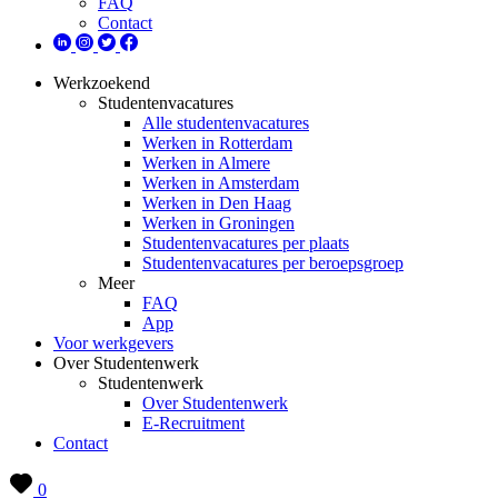
FAQ
Contact
Werkzoekend
Studentenvacatures
Alle studentenvacatures
Werken in Rotterdam
Werken in Almere
Werken in Amsterdam
Werken in Den Haag
Werken in Groningen
Studentenvacatures per plaats
Studentenvacatures per beroepsgroep
Meer
FAQ
App
Voor werkgevers
Over Studentenwerk
Studentenwerk
Over Studentenwerk
E-Recruitment
Contact
0