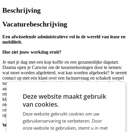
Beschrijving
Vacaturebeschrijving
Een afwisselende administratieve rol in de wereld van lease en
mobiliteit.
Hoe ziet jouw werkdag eruit?
Je start je dag met een kop koffie en een gezamenlijke dagstart.
Daarna open je Carwise om de tussenrekeningen door te nemen:
wat moet worden afgeletterd, wat kan worden afgeboekt? Je neemt
contact op met een klant over een factuurvraag en schakelt soepel
tussen systemen om alles tot in de puntjes te controleren. Je werkt
aan de balans, houdt de debiteuren- en crediteurenadministratie bij
en controleert of contractgegevens juridisch en administratief
Deze website maakt gebruik
kloppen. In afstemming met je collega van sales verwerk je een
van cookies.
nieuw leasecontract. Geen dag is hetzelfde, maar structuur staat
centraal. Aan het eind van je werkdag weet je zeker: alles klopt tot
Deze website gebruikt cookies om uw
op de komma.
gebruikerservaring te verbeteren. Door
Wat breng je mee?
onze website te gebruiken, stemt u in met