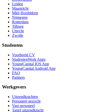
Leiden
Maastricht
Mkb Hoofddorp
Nijmegen
Rotterdam
Tilburg
Utrecht
Zwolle
Studenten
Voorbeeld CV
StudentenWerk Apps
YoungCapital IOS App
YoungCapital Android App
FAQ
Partners
Werkgevers
Uitzendkrachten
Personeel gezocht
Vast personeel
Tarief uitzendkracht