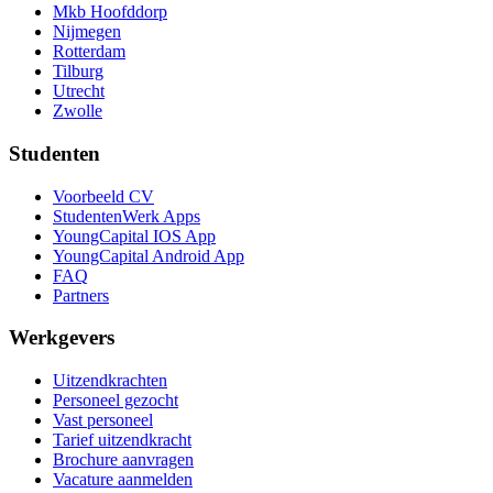
Mkb Hoofddorp
Nijmegen
Rotterdam
Tilburg
Utrecht
Zwolle
Studenten
Voorbeeld CV
StudentenWerk Apps
YoungCapital IOS App
YoungCapital Android App
FAQ
Partners
Werkgevers
Uitzendkrachten
Personeel gezocht
Vast personeel
Tarief uitzendkracht
Brochure aanvragen
Vacature aanmelden