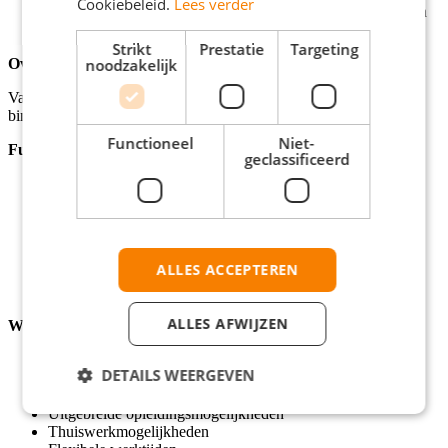
Cookiebeleid.
Lees verder
Actief bijdragen aan je professionele groei en bijhouden van
juridische ontwikkelingen.
Strikt
Prestatie
Targeting
Over het bedrijf
noodzakelijk
Vanuit USG Legal ben je werkzaam bij diverse opdrachtgevers
binnen de publieke sector.
Functioneel
Niet-
Functie eisen
geclassificeerd
HBO/WO Rechten diploma met relevante juridische
werkervaring
Minimaal 3 jaar ervaring binnen de publieke sector
Uitstekende schriftelijke en mondelinge communicatieve
vaardigheden
ALLES ACCEPTEREN
Analytisch sterk en klantgericht in aanpak
Teamspeler met een proactieve en praktische werkhouding
ALLES AFWIJZEN
Wat we je bieden
Salaris tussen €3800 en €4800 per maand
DETAILS WEERGEVEN
Tijdelijk contract met uitzicht op vast
Minimaal 32 uur per week
Uitgebreide opleidingsmogelijkheden
Thuiswerkmogelijkheden