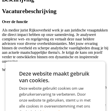
Vacaturebeschrijving
Over de functie
Als medior jurist Rijksoverheid werk je aan juridische vraagstukken
die direct impact hebben op onze samenleving. Je analyseert
complexe wet- en regelgeving en vertaalt deze naar heldere
adviezen voor diverse overheidsinstanties. Met jouw ervaring
binnen de overheid en scherpe analytische vaardigheden draag je bij
aan actuele maatschappelijke thema's. Je krijgt de kans om jezelf
verder te ontwikkelen binnen een dynamische en inspirerende
omgeving.
Wat ga je doen:
Deze website maakt gebruik
Analyseren van juridische vraagstukken en onderscheiden
van cookies.
van de kernpunten.
Formuleren van heldere juridische adviezen en ondersteunen
Deze website gebruikt cookies om uw
van cliënten.
gebruikerservaring te verbeteren. Door
Uitvoeren van diepgaand juridisch onderzoek naar wet- en
onze website te gebruiken, stemt u in met
regelgeving.
Effectief samenwerken met teams en stakeholders binnen de
alle cookies in overeenstemming met ons
publieke sector.