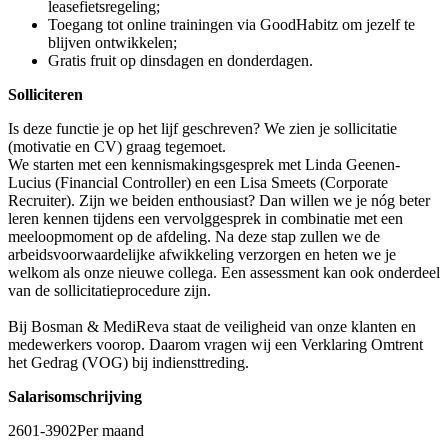
leasefietsregeling;
Toegang tot online trainingen via GoodHabitz om jezelf te
blijven ontwikkelen;
Gratis fruit op dinsdagen en donderdagen.
Solliciteren
Is deze functie je op het lijf geschreven? We zien je sollicitatie
(motivatie en CV) graag tegemoet.
We starten met een kennismakingsgesprek met Linda Geenen-
Lucius (Financial Controller) en een Lisa Smeets (Corporate
Recruiter). Zijn we beiden enthousiast? Dan willen we je nóg beter
leren kennen tijdens een vervolggesprek in combinatie met een
meeloopmoment op de afdeling. Na deze stap zullen we de
arbeidsvoorwaardelijke afwikkeling verzorgen en heten we je
welkom als onze nieuwe collega. Een assessment kan ook onderdeel
van de sollicitatieprocedure zijn.
Bij Bosman & MediReva staat de veiligheid van onze klanten en
medewerkers voorop. Daarom vragen wij een Verklaring Omtrent
het Gedrag (VOG) bij indiensttreding.
Salarisomschrijving
2601-3902Per maand