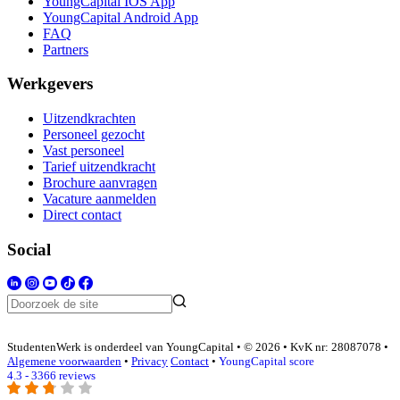
YoungCapital IOS App
YoungCapital Android App
FAQ
Partners
Werkgevers
Uitzendkrachten
Personeel gezocht
Vast personeel
Tarief uitzendkracht
Brochure aanvragen
Vacature aanmelden
Direct contact
Social
StudentenWerk is onderdeel van YoungCapital • © 2026 • KvK nr: 28087078 •
Algemene voorwaarden
•
Privacy
Contact
•
YoungCapital score
4.3 - 3366 reviews