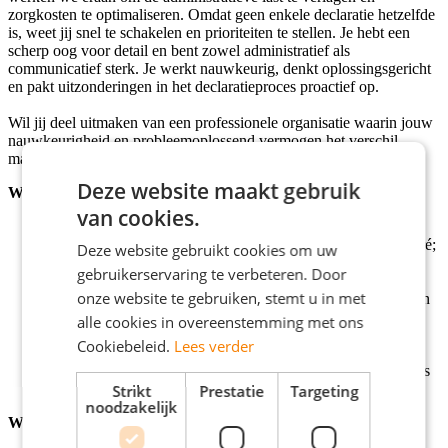
zorgkosten te optimaliseren. Omdat geen enkele declaratie hetzelfde
is, weet jij snel te schakelen en prioriteiten te stellen. Je hebt een
scherp oog voor detail en bent zowel administratief als
communicatief sterk. Je werkt nauwkeurig, denkt oplossingsgericht
en pakt uitzonderingen in het declaratieproces proactief op.
Wil jij deel uitmaken van een professionele organisatie waarin jouw
nauwkeurigheid en probleemoplossend vermogen het verschil
maken? Solliciteer vandaag
Deze website maakt gebruik
Wat vragen wij van jou
van cookies.
MBO werk- en denkniveau;
Een afgeronde financieel-administratieve opleiding is een pré;
Deze website gebruikt cookies om uw
Warm-zakelijke persoonlijkheid en een 'samen zorgen we
gebruikerservaring te verbeteren. Door
ervoor' mentaliteit;
onze website te gebruiken, stemt u in met
Uitstekende beheersing van de Nederlandse taal in woord en
geschrift;
alle cookies in overeenstemming met ons
Goede beheersing van computersystemen en MS Office
Cookiebeleid.
Lees verder
(Excel, Word, Outlook);
Kennis van en ervaring met Microsoft Dynamics Navision is
een pré.
Strikt
Prestatie
Targeting
noodzakelijk
Wat bieden wij jou