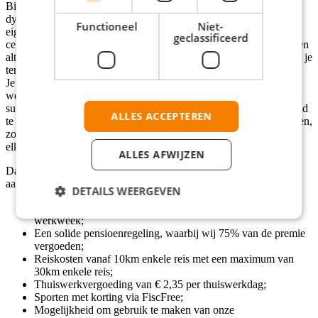
Bij Bosman & MediReva bieden we een professionele en
dynamische werkomgeving, waar je volop de ruimte krijgt om je
Functioneel
Niet-
eigen inbreng en ideeën te delen. Ontwikkeling staat bij ons
geclassificeerd
centraal, zowel op persoonlijk als op professioneel vlak. Wij streven
altijd naar het hoogst mogelijke kwaliteitsniveau en die ambitie zie je
terug in alles wat we doen.
Je wordt deel van een hecht team met een aanstekelijk en positief
werkklimaat, waarin we samen mooie prestaties neerzetten en die
successen ook met elkaar vieren. Om het gevoel van saamhorigheid
ALLES ACCEPTEREN
te versterken, organiseren we regelmatig diverse leuke evenementen,
zodat we niet alleen tijdens het werk, maar ook daarbuiten voor
elkaar klaarstaan.
ALLES AFWIJZEN
Daarnaast bieden we de volgende secundaire arbeidsvoorwaarden
aan:
DETAILS WEERGEVEN
30 vakantiedagen per jaar op basis van een 40-urige
werkweek;
Een solide pensioenregeling, waarbij wij 75% van de premie
vergoeden;
Reiskosten vanaf 10km enkele reis met een maximum van
30km enkele reis;
Thuiswerkvergoeding van € 2,35 per thuiswerkdag;
Sporten met korting via FiscFree;
Mogelijkheid om gebruik te maken van onze