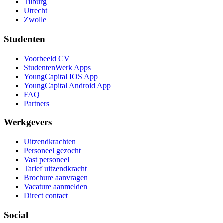
Tilburg
Utrecht
Zwolle
Studenten
Voorbeeld CV
StudentenWerk Apps
YoungCapital IOS App
YoungCapital Android App
FAQ
Partners
Werkgevers
Uitzendkrachten
Personeel gezocht
Vast personeel
Tarief uitzendkracht
Brochure aanvragen
Vacature aanmelden
Direct contact
Social