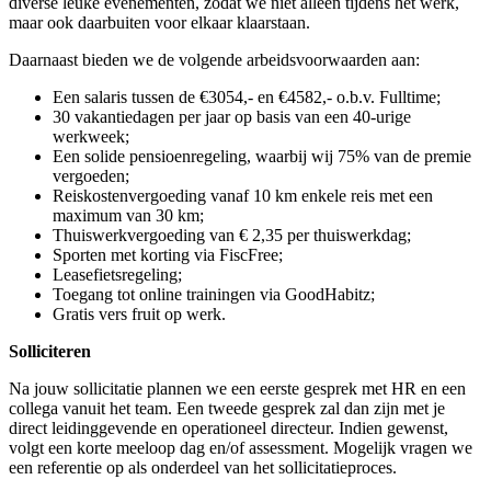
diverse leuke evenementen, zodat we niet alleen tijdens het werk,
maar ook daarbuiten voor elkaar klaarstaan.
Daarnaast bieden we de volgende arbeidsvoorwaarden aan:
Een salaris tussen de €3054,- en €4582,- o.b.v. Fulltime;
30 vakantiedagen per jaar op basis van een 40-urige
werkweek;
Een solide pensioenregeling, waarbij wij 75% van de premie
vergoeden;
Reiskostenvergoeding vanaf 10 km enkele reis met een
maximum van 30 km;
Thuiswerkvergoeding van € 2,35 per thuiswerkdag;
Sporten met korting via FiscFree;
Leasefietsregeling;
Toegang tot online trainingen via GoodHabitz;
Gratis vers fruit op werk.
Solliciteren
Na jouw sollicitatie plannen we een eerste gesprek met HR en een
collega vanuit het team. Een tweede gesprek zal dan zijn met je
direct leidinggevende en operationeel directeur. Indien gewenst,
volgt een korte meeloop dag en/of assessment. Mogelijk vragen we
een referentie op als onderdeel van het sollicitatieproces.