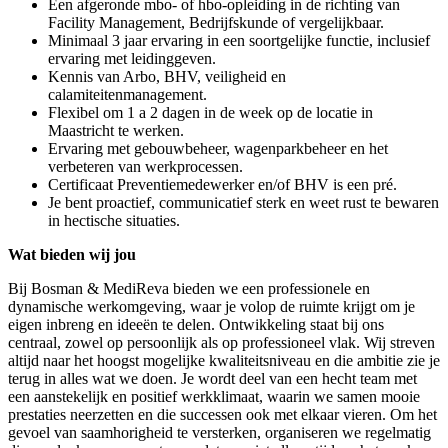
Een afgeronde mbo- of hbo-opleiding in de richting van
Facility Management, Bedrijfskunde of vergelijkbaar.
Minimaal 3 jaar ervaring in een soortgelijke functie, inclusief
ervaring met leidinggeven.
Kennis van Arbo, BHV, veiligheid en
calamiteitenmanagement.
Flexibel om 1 a 2 dagen in de week op de locatie in
Maastricht te werken.
Ervaring met gebouwbeheer, wagenparkbeheer en het
verbeteren van werkprocessen.
Certificaat Preventiemedewerker en/of BHV is een pré.
Je bent proactief, communicatief sterk en weet rust te bewaren
in hectische situaties.
Wat bieden wij jou
Bij Bosman & MediReva bieden we een professionele en
dynamische werkomgeving, waar je volop de ruimte krijgt om je
eigen inbreng en ideeën te delen. Ontwikkeling staat bij ons
centraal, zowel op persoonlijk als op professioneel vlak. Wij streven
altijd naar het hoogst mogelijke kwaliteitsniveau en die ambitie zie je
terug in alles wat we doen. Je wordt deel van een hecht team met
een aanstekelijk en positief werkklimaat, waarin we samen mooie
prestaties neerzetten en die successen ook met elkaar vieren. Om het
gevoel van saamhorigheid te versterken, organiseren we regelmatig