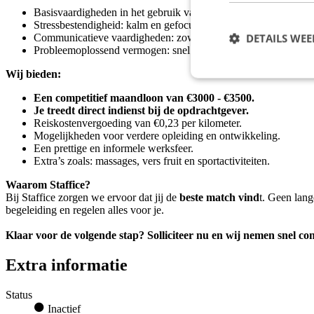
Basisvaardigheden in het gebruik van computers en klantenserv
Stressbestendigheid: kalm en gefocust blijven onder druk of in u
DETAILS WE
Communicatieve vaardigheden: zowel mondeling als schriftelij
Probleemoplossend vermogen: snel en effectief oplossingen vi
Wij bieden:
Een competitief maandloon van €3000 - €3500.
Je treedt direct indienst bij de opdrachtgever.
Reiskostenvergoeding van €0,23 per kilometer.
Mogelijkheden voor verdere opleiding en ontwikkeling.
Een prettige en informele werksfeer.
Extra’s zoals: massages, vers fruit en sportactiviteiten.
Waarom Staffice?
Bij Staffice zorgen we ervoor dat jij de
beste match vind
t. Geen lang
begeleiding en regelen alles voor je.
Klaar voor de volgende stap? Solliciteer nu en wij nemen snel con
Extra informatie
Status
Inactief