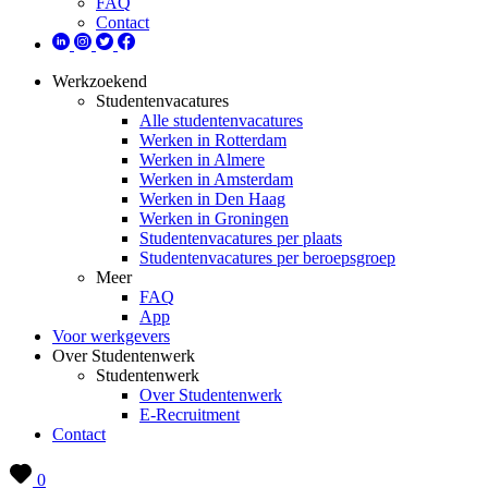
FAQ
Contact
Werkzoekend
Studentenvacatures
Alle studentenvacatures
Werken in Rotterdam
Werken in Almere
Werken in Amsterdam
Werken in Den Haag
Werken in Groningen
Studentenvacatures per plaats
Studentenvacatures per beroepsgroep
Meer
FAQ
App
Voor werkgevers
Over Studentenwerk
Studentenwerk
Over Studentenwerk
E-Recruitment
Contact
0