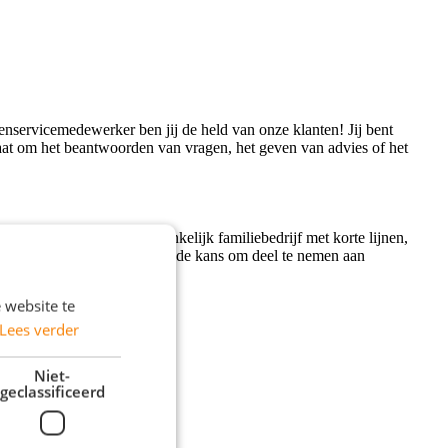
ntenservicemedewerker ben jij de held van onze klanten! Jij bent
gaat om het beantwoorden van vragen, het geven van advies of het
ing bereiken. Bij dit toegankelijk familiebedrijf met korte lijnen,
fruit voor je klaar, en heb je de kans om deel te nemen aan
 website te
Lees verder
Niet-
geclassificeerd