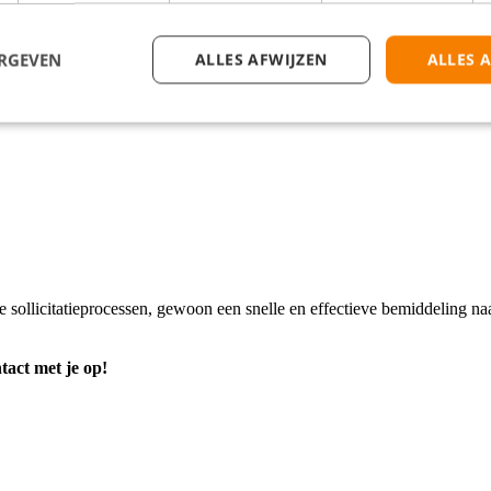
icesoftware.
itdagende situaties.
ERGEVEN
ALLES AFWIJZEN
ALLES 
k sterk kunnen communiceren in de Nederlandse en Engelse taal.
nden voor klantvragen en problemen.
e sollicitatieprocessen, gewoon een snelle en effectieve bemiddeling 
tact met je op!