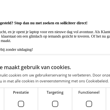
esteld? Stop dan nu met zoeken en solliciteer direct!
e lucht, en je opent je laptop voor een nieuwe dag vol avontuur. Als Kla
jd klaarstaat om een glimlach op iemands gezicht te toveren. Of het nu 
j maakt.
rbij zonder uitdaging!
sportoplossingen, waarbij goederen snel, veilig en efficiënt hun bestemm
 het vaandel. Zo kan je elke maand genieten van massages, staat er vers 
e maakt gebruik van cookies.
ruikt cookies om uw gebruikerservaring te verbeteren. Door onze
 u in met alle cookies in overeenstemming met ons Cookiebeleid.
extern.
Prestatie
Targeting
Functioneel
emen worden gezet.
 probleem op.