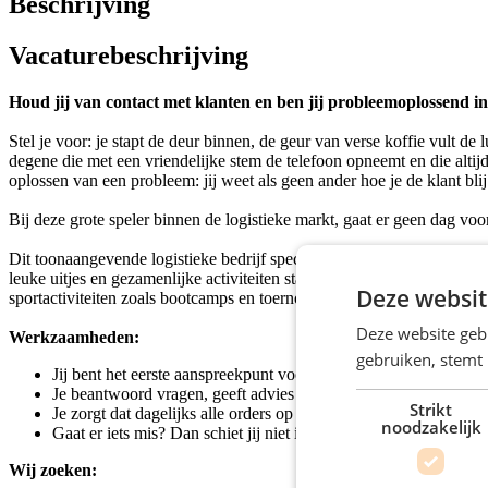
Beschrijving
Vacaturebeschrijving
Houd jij van contact met klanten en ben jij probleemoplossend ing
Stel je voor: je stapt de deur binnen, de geur van verse koffie vult d
degene die met een vriendelijke stem de telefoon opneemt en die alti
oplossen van een probleem: jij weet als geen ander hoe je de klant bli
Bij deze grote speler binnen de logistieke markt, gaat er geen dag voo
Dit toonaangevende logistieke bedrijf specialiseert zich in slimme tran
leuke uitjes en gezamenlijke activiteiten staat gezondheid erg hoog in
Deze websit
sportactiviteiten zoals bootcamps en toernooien.
Deze website geb
Werkzaamheden:
gebruiken, stemt
Jij bent het eerste aanspreekpunt voor klanten, zowel intern als 
Je beantwoord vragen, geeft advies en denkt mee met de klant.
Strikt
Je zorgt dat dagelijks alle orders op de juiste wijze in de syst
noodzakelijk
Gaat er iets mis? Dan schiet jij niet in de stress, maar los je het
Wij zoeken: