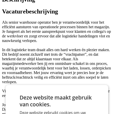
Vacaturebeschrijving
Als senior warehouse operator ben je verantwoordelijk voor het
efficiënt aansturen van operationele processen binnen het magazijn.
Je fungeert als het eerste aanspreekpunt voor klanten en collega's op
de werkvloer en zorgt ervoor dat alle logistieke handelingen vlot en
nauwkeurig verlopen.
In dit logistieke team draait alles om hard werken én plezier maken.
Dit bedrijf noemt zichzelf met trots de “vrachtpatser”, en dat
betekent dat ze altijd klaarstaan voor elkaar. Als
magazijnmedewerker ben jij een onmisbare schakel in ons proces,
waarbij je verantwoordelijk bent voor het laden, lossen, orderpicken
en voorraadbeheer. Met jouw ervaring weet je precies hoe je de
heftruck/reachtruck veilig en efficiënt inzet om alles soepel te laten
verlopen.
Vind jij mentale en fysieke gezondheid belangrijk? Dan hebben we
een match!
Deze website maakt gebruik
van cookies.
Jouw gezondheid en werkplezier staan bij dit bedrijf voorop!
Daarom biedt dit bedrijf maandelijks massages, vers fruit en
Deze website gebruikt cookies om uw
mogelijkheden om deel te nemen aan sportactiviteiten zoals