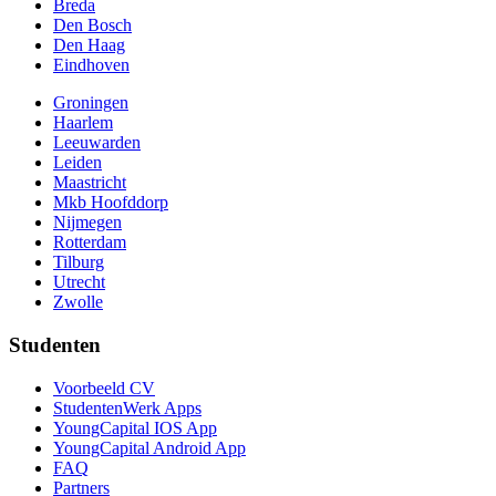
Breda
Den Bosch
Den Haag
Eindhoven
Groningen
Haarlem
Leeuwarden
Leiden
Maastricht
Mkb Hoofddorp
Nijmegen
Rotterdam
Tilburg
Utrecht
Zwolle
Studenten
Voorbeeld CV
StudentenWerk Apps
YoungCapital IOS App
YoungCapital Android App
FAQ
Partners