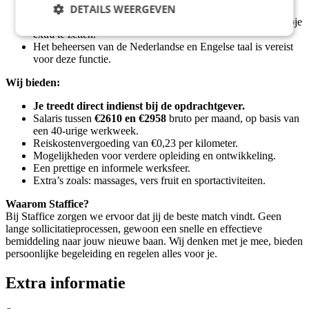
DETAILS WEERGEVEN
In het bezit van een geldig heftruck/reachtruck – certificaat.
Teamspirit en bereidheid om samen met je collega’s een stapje
extra te zetten.
Het beheersen van de Nederlandse en Engelse taal is vereist
voor deze functie.
Wij bieden:
Je treedt direct indienst bij de opdrachtgever.
Salaris tussen
€2610 en €2958
bruto per maand, op basis van
een 40-urige werkweek.
Reiskostenvergoeding van €0,23 per kilometer.
Mogelijkheden voor verdere opleiding en ontwikkeling.
Een prettige en informele werksfeer.
Extra’s zoals: massages, vers fruit en sportactiviteiten.
Waarom Staffice?
Bij Staffice zorgen we ervoor dat jij de beste match vindt. Geen
lange sollicitatieprocessen, gewoon een snelle en effectieve
bemiddeling naar jouw nieuwe baan. Wij denken met je mee, bieden
persoonlijke begeleiding en regelen alles voor je.
Extra informatie