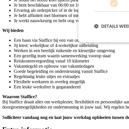
Je bent beschikbaar van 06:00 tot 16:00 uur
Ervaring als orderpicker of in de logistiek is mooi meegenomen
Je hebt affiniteit met bloemen of interesse in de sector
Je werkt nauwkeurig en hebt oog voor detail
DETAILS WE
Wij bieden
Een baan via Staffice bij een van onze topopdrachtgevers
Jij kiest: wekelijkse of 4-wekelijkse uitbetaling
Werken in een heerlijk ruikende en kleurrijke omgeving
Een gezellig team waarin samenwerking voorop staat
Reiskostenvergoeding vanaf 10 kilometer
Vakantiegeld en opbouw van vakantiedagen
Goede begeleiding en ondersteuning vanuit Staffice
Regelmatig leuke uitjes en extraatjes
Flexibele werkuren in overleg mogelijk
Een leuke werksfeer is gegarandeerd
Waarom Staffice?
Bij Staffice draait alles om werkplezier, flexibiliteit en persoonlijke
doorgroeimogelijkheden en ondersteuning in jouw taal. Wij regelen het
Solliciteer vandaag nog en laat jouw werkdag opbloeien tussen d