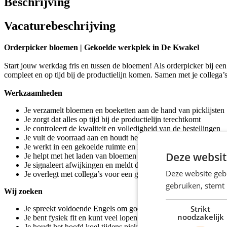
Beschrijving
Vacaturebeschrijving
Orderpicker bloemen | Gekoelde werkplek in De Kwakel
Start jouw werkdag fris en tussen de bloemen! Als orderpicker bij ee
compleet en op tijd bij de productielijn komen. Samen met je collega’s 
Werkzaamheden
Je verzamelt bloemen en boeketten aan de hand van picklijsten
Je zorgt dat alles op tijd bij de productielijn terechtkomt
Je controleert de kwaliteit en volledigheid van de bestellingen
Je vult de voorraad aan en houdt het magazijn netjes
Je werkt in een gekoelde ruimte en houdt tempo
Deze websit
Je helpt met het laden van bloemen op transportkarren
Je signaleert afwijkingen en meldt deze bij je leidinggevende
Deze website geb
Je overlegt met collega’s voor een goede doorstroom
gebruiken, stemt
Wij zoeken
Strikt
Je spreekt voldoende Engels om goed te communiceren
noodzakelijk
Je bent fysiek fit en kunt veel lopen en tillen
Je houdt het hoofd koel tijdens piekmomenten