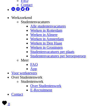
FAQ
Contact
Werkzoekend
Studentenvacatures
Alle studentenvacatures
Werken in Rotterdam
Werken in Almere
Werken in Amsterdam
Werken in Den Haag
Werken in Groningen
Studentenvacatures per plaats
Studentenvacatures per beroepsgroep
Meer
FAQ
App
Voor werkgevers
Over Studentenwerk
Studentenwerk
Over Studentenwerk
E-Recruitment
Contact
0