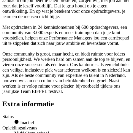
aandacht om jou beter te laten presteren, zorgen wij, met jou aan het
roer, dat je jezelf voorblijft. Dat je grip houdt op je eigen
ontwikkeling. En op wat je betekent voor onze opdrachtgevers, je
team en de mensen dicht bij je.
Met opdrachten in 24 kennisdomeinen bij 600 opdrachtgevers, een
community van 3.000 experts en meer trainingen dan je je kunt
voorstellen, helpen onze Performance Managers jou een carrièrepad
uit te stippelen dat zich naar jouw ambitie en levensfase vormt.
Onze community is groot, maar hecht, en biedt ruimte voor ieders
persoonlijkheid. We werken hard om samen aan de top te blijven, en
vieren onze successen als één team. Ons kantoor is als een clubhuis:
een veilige, inclusieve plek waar iedereen welkom is en zichzelf kan
zijn. Als de beste community van expertise en talent in Nederland,
bouwen we aan een cultuur van betrokkenheid en groei. Naast
werken is er volop ruimte voor plezier, bijvoorbeeld tijdens ons
jaarlijkse Team EIFFEL festival.
Extra informatie
Status
Inactief
Opleidingsniveaus