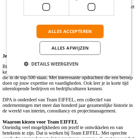
Lease plan.
Nog geen WFT Basis? Geen probleem, behaal je voor je start
al je WFT, dan ontvang je een mooie bonus vanuit ons.
Naast wisselende gadgets €1000,- bonus voor elke persoon
(geen limiet) die via jou bij ons start!
Een hechte community van trainees en consultants.
ALLES ACCEPTEREN
Een persoonlijke coach die jou begeleid in jouw carrière.
ALLES AFWIJZEN
Je werkomgeving:
DETAILS WEERGEVEN
Bij DPA kies je voor groei en inhoud. Je maakt via detachering
kennis met toonaangevende opdrachtgevers, waaronder bedrijven
die in de top-500 staan. Met interessante opdrachten die een beroep
doen op jouw expertise en vaardigheden. Ook leer je in korte tijd
uiteenlopende bedrijven en bedrijfsculturen kennen.
DPA is onderdeel van Team EIFFEL, een collectief van
ondernemingen met meer dan honderd jaar gezamenlijke historie in
de wereld van interim, consultancy en projectmanagement.
Waarom kiezen voor Team EIFFEL
Oneindig veel mogelijkheden om jezelf te ontwikkelen en van
betekenis te zijn. Dat is werken bij Team EIFFEL. Met oprechte