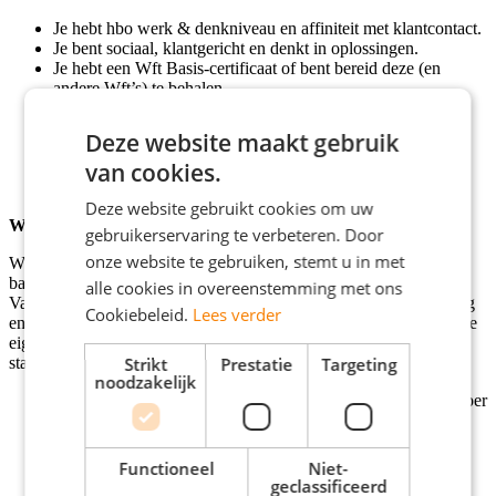
Je hebt hbo werk & denkniveau en affiniteit met klantcontact.
Je bent sociaal, klantgericht en denkt in oplossingen.
Je hebt een Wft Basis-certificaat of bent bereid deze (en
andere Wft’s) te behalen.
Je wil jezelf ontwikkelen binnen de financiële sector.
Goede beheersing van de Nederlandse taal.
FLUENT IN
Deze website maakt gebruik
DUTCH IS MANDETORY!!!
van cookies.
Deze website gebruikt cookies om uw
Wat we bieden:
gebruikerservaring te verbeteren. Door
onze website te gebruiken, stemt u in met
We bieden een salaris vanaf €2970,- (incl. Vakantiegeld) bruto op
basis van 40 uur passend bij jouw ervaring en expertise.
alle cookies in overeenstemming met ons
Vakantiegeld betalen wij 1x per jaar uit. Je krijgt volop begeleiding
Cookiebeleid.
Lees verder
en uitdaging, breed traineeship met diepgang en houdt regie over je
eigen carrière. Focus op persoonlijke ontwikkeling en vakkennis
staat centraal. Verder bieden wij:
Strikt
Prestatie
Targeting
noodzakelijk
Een (mogelijkheid tot een) vast contract voor 32 tot 36 uur per
week met een proeftijd van twee maanden.
Een mobiliteitsregeling, thuiswerkvergoeding,
pensioenregeling en 25 vakantiedagen.
Functioneel
Niet-
Mogelijkheid voor het kiezen voor een Team Eiffel Fiets
geclassificeerd