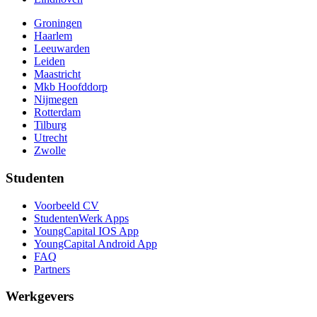
Groningen
Haarlem
Leeuwarden
Leiden
Maastricht
Mkb Hoofddorp
Nijmegen
Rotterdam
Tilburg
Utrecht
Zwolle
Studenten
Voorbeeld CV
StudentenWerk Apps
YoungCapital IOS App
YoungCapital Android App
FAQ
Partners
Werkgevers