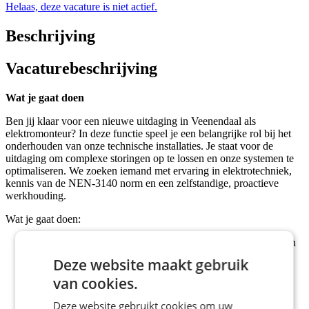
Helaas, deze vacature is niet actief.
Beschrijving
Vacaturebeschrijving
Wat je gaat doen
Ben jij klaar voor een nieuwe uitdaging in Veenendaal als
elektromonteur? In deze functie speel je een belangrijke rol bij het
onderhouden van onze technische installaties. Je staat voor de
uitdaging om complexe storingen op te lossen en onze systemen te
optimaliseren. We zoeken iemand met ervaring in elektrotechniek,
kennis van de NEN-3140 norm en een zelfstandige, proactieve
werkhouding.
Wat je gaat doen:
Storingen: je lokaliseert en herstelt defecten aan machines en
installaties;
Deze website maakt gebruik
Veiligheid: je past elektrotechnische veiligheidsmaatregelen
toe volgens de NEN-3140 norm;
van cookies.
Onderhoud: je voert zelfstandig preventief en correctief
onderhoud uit;
Deze website gebruikt cookies om uw