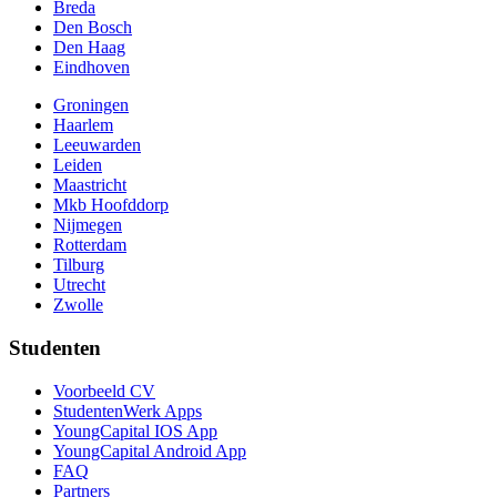
Breda
Den Bosch
Den Haag
Eindhoven
Groningen
Haarlem
Leeuwarden
Leiden
Maastricht
Mkb Hoofddorp
Nijmegen
Rotterdam
Tilburg
Utrecht
Zwolle
Studenten
Voorbeeld CV
StudentenWerk Apps
YoungCapital IOS App
YoungCapital Android App
FAQ
Partners