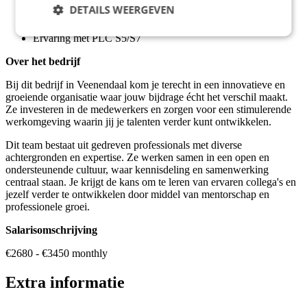
Bekend met NEN-3140 norm
DETAILS WEERGEVEN
Zelfstandig en proactief
Detailgericht en kwaliteitsbewust
Ervaring met PLC S5/S7
Over het bedrijf
Bij dit bedrijf in Veenendaal kom je terecht in een innovatieve en
groeiende organisatie waar jouw bijdrage écht het verschil maakt.
Ze investeren in de medewerkers en zorgen voor een stimulerende
werkomgeving waarin jij je talenten verder kunt ontwikkelen.
Dit team bestaat uit gedreven professionals met diverse
achtergronden en expertise. Ze werken samen in een open en
ondersteunende cultuur, waar kennisdeling en samenwerking
centraal staan. Je krijgt de kans om te leren van ervaren collega's en
jezelf verder te ontwikkelen door middel van mentorschap en
professionele groei.
Salarisomschrijving
€2680 - €3450 monthly
Extra informatie