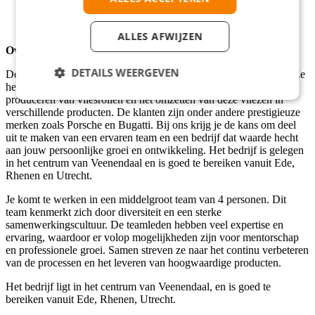
Bereid tot volgen van opleidingen
Inzetbaar in 3-ploegendienst
Zelfstandig en gericht op verbetering
ALLES AFWIJZEN
Over het bedrijf
DETAILS WEERGEVEN
De operationele basis van dit bedrijf bevindt zich in Veenendaal. Ze
hebben diverse productielijnen die gespecialiseerd zijn in het
produceren van vliesrollen en het omzetten van deze vliezen in
verschillende producten. De klanten zijn onder andere prestigieuze
merken zoals Porsche en Bugatti. Bij ons krijg je de kans om deel
uit te maken van een ervaren team en een bedrijf dat waarde hecht
aan jouw persoonlijke groei en ontwikkeling. Het bedrijf is gelegen
in het centrum van Veenendaal en is goed te bereiken vanuit Ede,
Rhenen en Utrecht.
Je komt te werken in een middelgroot team van 4 personen. Dit
team kenmerkt zich door diversiteit en een sterke
samenwerkingscultuur. De teamleden hebben veel expertise en
ervaring, waardoor er volop mogelijkheden zijn voor mentorschap
en professionele groei. Samen streven ze naar het continu verbeteren
van de processen en het leveren van hoogwaardige producten.
Het bedrijf ligt in het centrum van Veenendaal, en is goed te
bereiken vanuit Ede, Rhenen, Utrecht.