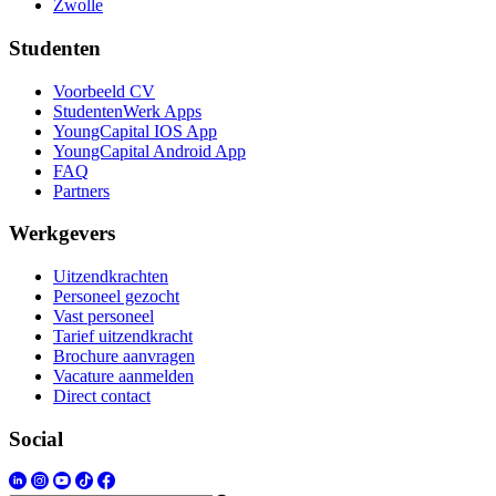
Zwolle
Studenten
Voorbeeld CV
StudentenWerk Apps
YoungCapital IOS App
YoungCapital Android App
FAQ
Partners
Werkgevers
Uitzendkrachten
Personeel gezocht
Vast personeel
Tarief uitzendkracht
Brochure aanvragen
Vacature aanmelden
Direct contact
Social