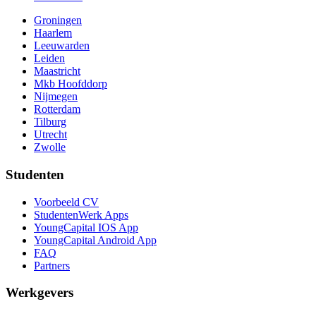
Groningen
Haarlem
Leeuwarden
Leiden
Maastricht
Mkb Hoofddorp
Nijmegen
Rotterdam
Tilburg
Utrecht
Zwolle
Studenten
Voorbeeld CV
StudentenWerk Apps
YoungCapital IOS App
YoungCapital Android App
FAQ
Partners
Werkgevers