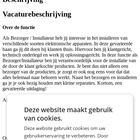
Vacaturebeschrijving
Over de functie
Als Bezorger / Installateur heb jij interesse in het installeren van
verschillende soorten elektronische apparaten. In deze gevarieerde
baan ga jij dit doen bij klanten thuis. Hiervoor ben jij klantgericht,
technisch onderlegd en werk jij oplossingsgericht. In deze functie als
Bezorger/Installateur ben jij verantwoordelijk voor de installatie van
de door de klant gekochte producten. Je bent dus niet alleen een
bezorger van de producten, je zorgt er ook nog eens voor dat dat
alles helemaal naar behoren werkt. Naast het bezorgen en installeren
ga je je ook bezig houden met kleine reparaties. Kortom, een
gevarieerde uitdaging!
Als Bezorger/Installateur word je verantwoordelijk voor:
Deze website maakt gebruik
Het bezorgen en installeren van de producten bij klanten
thuis;
van cookies.
Het uitvoeren van kleine reparaties;
Geven van tips en adviezen bij de klant thuis.
Deze website gebruikt cookies om uw
gebruikerservaring te verbeteren. Door
Opdrachtgever
: De opdrachtgever is een groothandel