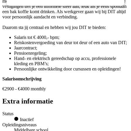
mogelijkheden voor het volgen van (vervolg)opleidingen. Op onze
vestigingen tref je een informele sfeer aan, leuk als je eens spontaan
een bak koffie komt drinken. Als werkgever gaan wij bij DIT altijd
voor persoonlijk aandacht en verbinding.
Daarom sta jij centraal en hebben wij jou DIT te bieden:
Salaris tot € 4000,- bpm;
Reiskostenvergoeding van deur tot deur of een auto van DIT;
Jaarcontract;
Pensioenregeling;
Hand- en elektrisch gereedschap op accu, professionele
kleding en PBM’s;
Persoonlijke ontwikkeling door cursussen en opleidingen!
Salarisomschrijving
€2900 - €4000 monthly
Extra informatie
Status
Inactief
Opleidingsniveaus
Middelbare school