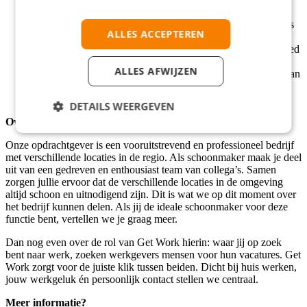
Je bent in het bezit van een rijbewijs en je hebt je eigen
vervoer. Dit zodat je zelfstandig tussen verschillende locaties
ALLES ACCEPTEREN
kunt reizen;
Je werkt graag in een team, maar je kunt ook zelfstandig goed
werken;
ALLES AFWIJZEN
Je bent woonachtig in Nunspeet of in de nabije omgeving van
Nunspeet. Denk aan Harderwijk, Elburg, Oldebroek, ’t
Harde, Vierhouten, Epe of Wezep.
DETAILS WEERGEVEN
Over de opdrachtgever
Onze opdrachtgever is een vooruitstrevend en professioneel bedrijf
met verschillende locaties in de regio. Als schoonmaker maak je deel
uit van een gedreven en enthousiast team van collega’s. Samen
zorgen jullie ervoor dat de verschillende locaties in de omgeving
altijd schoon en uitnodigend zijn. Dit is wat we op dit moment over
het bedrijf kunnen delen. Als jij de ideale schoonmaker voor deze
functie bent, vertellen we je graag meer.
Dan nog even over de rol van Get Work hierin: waar jij op zoek
bent naar werk, zoeken werkgevers mensen voor hun vacatures. Get
Work zorgt voor de juiste klik tussen beiden. Dicht bij huis werken,
jouw werkgeluk én persoonlijk contact stellen we centraal.
Meer informatie?