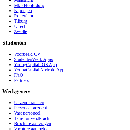
Maastricht
Mkb Hoofddorp
Nijmegen
Rotterdam
Tilburg
Utrecht
Zwolle
Studenten
Voorbeeld CV
StudentenWerk Apps
YoungCapital IOS App
YoungCapital Android App
FAQ
Partners
Werkgevers
Uitzendkrachten
Personeel gezocht
Vast personeel
Tarief uitzendkracht
Brochure aanvragen
Vacature aanmelden