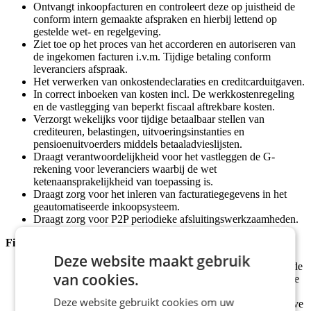
Ontvangt inkoopfacturen en controleert deze op juistheid de
conform intern gemaakte afspraken en hierbij lettend op
gestelde wet- en regelgeving.
Ziet toe op het proces van het accorderen en autoriseren van
de ingekomen facturen i.v.m. Tijdige betaling conform
leveranciers afspraak.
Het verwerken van onkostendeclaraties en creditcarduitgaven.
In correct inboeken van kosten incl. De werkkostenregeling
en de vastlegging van beperkt fiscaal aftrekbare kosten.
Verzorgt wekelijks voor tijdige betaalbaar stellen van
crediteuren, belastingen, uitvoeringsinstanties en
pensioenuitvoerders middels betaaladvieslijsten.
Draagt verantwoordelijkheid voor het vastleggen de G-
rekening voor leveranciers waarbij de wet
ketenaansprakelijkheid van toepassing is.
Draagt zorg voor het inleren van facturatiegegevens in het
geautomatiseerde inkoopsysteem.
Draagt zorg voor P2P periodieke afsluitingswerkzaamheden.
Financiële controle en rapportage
Deze website maakt gebruik
Voert controlerende werkzaamheden uit met betrekking tot de
van cookies.
correctheid, volledigheid en tijdigheid van de administratieve
verwerking.
Deze website gebruikt cookies om uw
Voert in geval van foutieve transacties handmatige correctieve