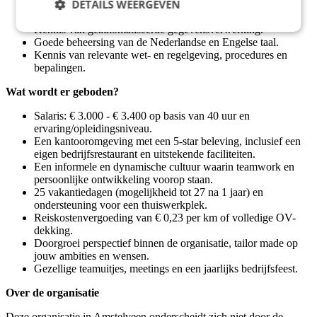
DETAILS WEERGEVEN
processen en toegepaste methodes aan en voert deze uit.
Basiskennis van Excel.
Kennis van geautomatiseerde gegevensverwerking.
Goede beheersing van de Nederlandse en Engelse taal.
Kennis van relevante wet- en regelgeving, procedures en
bepalingen.
Wat wordt er geboden?
Salaris: € 3.000 - € 3.400 op basis van 40 uur en
ervaring/opleidingsniveau.
Een kantooromgeving met een 5-star beleving, inclusief een
eigen bedrijfsrestaurant en uitstekende faciliteiten.
Een informele en dynamische cultuur waarin teamwork en
persoonlijke ontwikkeling voorop staan.
25 vakantiedagen (mogelijkheid tot 27 na 1 jaar) en
ondersteuning voor een thuiswerkplek.
Reiskostenvergoeding van € 0,23 per km of volledige OV-
dekking.
Doorgroei perspectief binnen de organisatie, tailor made op
jouw ambities en wensen.
Gezellige teamuitjes, meetings en een jaarlijks bedrijfsfeest.
Over de organisatie
Deze organisatie in Amstelveen onderscheidt zich niet door de