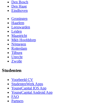
Den Bosch
Den Haag
Eindhoven
Groningen
Haarlem
Leeuwarden
Leiden
Maastricht
Mkb Hoofddorp
Nijmegen
Rotterdam
Tilburg
Utrecht
Zwolle
Studenten
Voorbeeld CV
StudentenWerk Apps
YoungCapital IOS App
YoungCapital Android App
FAQ
Partners