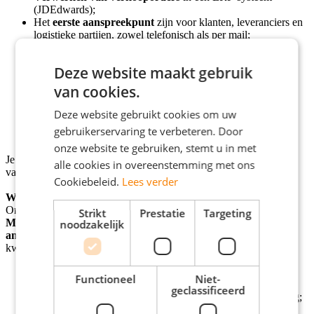
(JDEdwards);
Het
eerste aanspreekpunt
zijn voor klanten, leveranciers en
logistieke partijen, zowel telefonisch als per mail;
Organiseren van transporten
binnen Europa en
exportzendingen wereldwijd (lucht- en zeevracht);
Deze website maakt gebruik
Waarborgen van
correcte documentatie
voor
exportzendingen;
van cookies.
Proactief aandragen van
oplossingen
bij problemen in de
supply chain;
Deze website gebruikt cookies om uw
Beheren en analyseren
van voorraadgegevens en
gebruikerservaring te verbeteren. Door
klachtenregistratie.
onze website te gebruiken, stemt u in met
Je bent met andere woorden een onmisbare schakel in het succes
alle cookies in overeenstemming met ons
van deze functie én organisatie.
Cookiebeleid.
Lees verder
Wie ben jij?
Onze ideale kandidaat is een échte
doorpakker
en
teamplayer
.
Strikt
Prestatie
Targeting
Multitasken
in een dynamische omgeving vind je leuk, en je bent
noodzakelijk
analytisch
sterk
. Daarnaast herken jij jezelf in de volgende
kwalificaties:
HBO
werk- en denkniveau;
Functioneel
Niet-
Minimaal 2 jaar
relevante werkervaring in supply chain,
geclassificeerd
logistiek of klantcontact binnen een internationale omgeving;
Ervaring met ERP-systemen en exportdocumentatie;