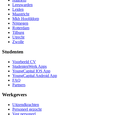
Haarlem
Leeuwarden
Leiden
Maastricht
Mkb Hoofddorp
Nijmegen
Rotterdam
Tilburg
Utrecht
Zwolle
Studenten
Voorbeeld CV
StudentenWerk Apps
YoungCapital IOS App
YoungCapital Android App
FAQ
Partners
Werkgevers
Uitzendkrachten
Personeel gezocht
Vast personeel