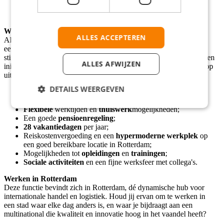
Uitstekende beheersing van Nederlands en Engels;
Proactief, oplossingsgericht en accuraat.
Wat wordt geboden?
ALLES ACCEPTEREN
Als Supply Service Representative in Rotterdam kom je terecht in
een internationale werkomgeving die continue groei en innovatie
stimuleert. Het team is ambitieus en gedreven, met ruimte voor eigen
ALLES AFWIJZEN
initiatief en het verbeteren van processen. Daarbij kun je rekenen op
uitstekende arbeidsvoorwaarden:
DETAILS WEERGEVEN
Salarisindicatie:
€3.200 - €3.500
bruto per maand (o.b.v. 40
uur en ervaring/opleiding);
Flexibele
werktijden en
thuiswerk
mogelijkheden;
Een goede
pensioenregeling
;
28 vakantiedagen
per jaar;
Reiskostenvergoeding en een
hypermoderne werkplek
op
een goed bereikbare locatie in Rotterdam;
Mogelijkheden tot
opleidingen
en
trainingen
;
Sociale activiteiten
en een fijne werksfeer met collega's.
Werken in Rotterdam
Deze functie bevindt zich in Rotterdam, dé dynamische hub voor
internationale handel en logistiek. Houd jij ervan om te werken in
een stad waar elke dag anders is, en waar je bijdraagt aan een
multinational die kwaliteit en innovatie hoog in het vaandel heeft?