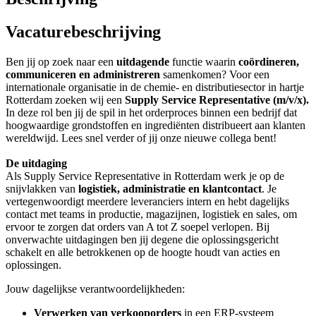
Vacaturebeschrijving
Ben jij op zoek naar een
uitdagende
functie waarin
coördineren,
communiceren en administreren
samenkomen? Voor een
internationale organisatie in de chemie- en distributiesector in hartje
Rotterdam zoeken wij een
Supply Service Representative
(m/v/x).
In deze rol ben jij de spil in het orderproces binnen een bedrijf dat
hoogwaardige grondstoffen en ingrediënten distribueert aan klanten
wereldwijd. Lees snel verder of jij onze nieuwe collega bent!
De uitdaging
Als Supply Service Representative in Rotterdam werk je op de
snijvlakken van
logistiek, administratie en klantcontact
. Je
vertegenwoordigt meerdere leveranciers intern en hebt dagelijks
contact met teams in productie, magazijnen, logistiek en sales, om
ervoor te zorgen dat orders van A tot Z soepel verlopen. Bij
onverwachte uitdagingen ben jij degene die oplossingsgericht
schakelt en alle betrokkenen op de hoogte houdt van acties en
oplossingen.
Jouw dagelijkse verantwoordelijkheden:
Verwerken van verkooporders
in een ERP-systeem