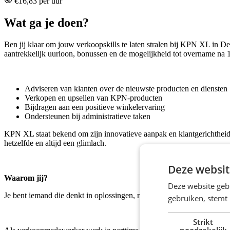
€16,83 per uur
Wat ga je doen?
Ben jij klaar om jouw verkoopskills te laten stralen bij KPN XL in 
aantrekkelijk uurloon, bonussen en de mogelijkheid tot overname na 12
Adviseren van klanten over de nieuwste producten en diensten
Verkopen en upsellen van KPN-producten
Bijdragen aan een positieve winkelervaring
Ondersteunen bij administratieve taken
KPN XL staat bekend om zijn innovatieve aanpak en klantgerichtheid. W
hetzelfde en altijd een glimlach.
Deze websit
Waarom jij?
Deze website geb
Je bent iemand die denkt in oplossingen, niet in problemen. Met jouw 
gebruiken, stemt
Strikt
noodzakelijk