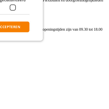
t overname na 12 maanden. Flexibiliteit en doorgroeimogelijkheden
ACCEPTEREN
beschikbaarheid. De winkelopeningstijden zijn van 09.30 tot 18.00