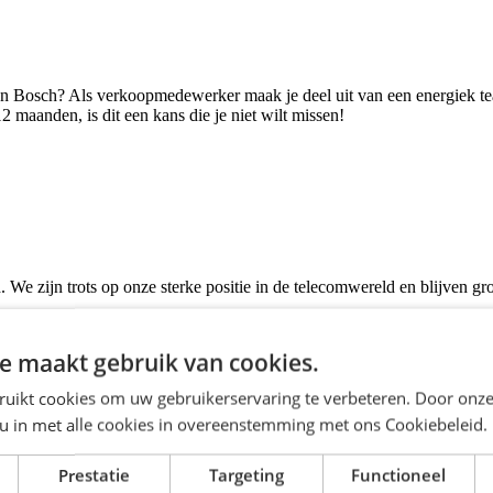
Den Bosch? Als verkoopmedewerker maak je deel uit van een energiek tea
 maanden, is dit een kans die je niet wilt missen!
e zijn trots op onze sterke positie in de telecomwereld en blijven gro
e maakt gebruik van cookies.
ruikt cookies om uw gebruikerservaring te verbeteren. Door onze
positieve instelling en klantgerichte houding maak je het verschil. Je
 u in met alle cookies in overeenstemming met ons Cookiebeleid.
Prestatie
Targeting
Functioneel