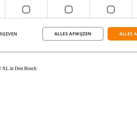
tvangt een aantrekkelijk uurloon en bonussen, met de mogelijkheid to
e klant een glimlach!
ERGEVEN
ALLES AFWIJZEN
ALLES 
per week. Dit kan van maandag tot en met zondag, afhankelijk van je 
weekend en soms tijdens de koopavond.
PN XL in Den Bosch