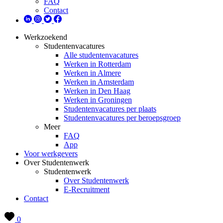
FAQ
Contact
Werkzoekend
Studentenvacatures
Alle studentenvacatures
Werken in Rotterdam
Werken in Almere
Werken in Amsterdam
Werken in Den Haag
Werken in Groningen
Studentenvacatures per plaats
Studentenvacatures per beroepsgroep
Meer
FAQ
App
Voor werkgevers
Over Studentenwerk
Studentenwerk
Over Studentenwerk
E-Recruitment
Contact
0