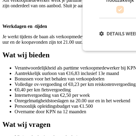
Als verkoopmedewerker werk je parttime overdag in Den Bosch. Je on
zijn onderdeel van ons aanbod. Sluit je aan bij KPN XL en bezorg elk
Werkdagen en -tijden
DETAILS WE
Je werkt tijdens de baan als verkoopmedewerker in Den Bosch 28 uur 
uur en de koopavonden zijn tot 21.00 uur. Je werkt dus ook in het 
Wat wij bieden
Verantwoordelijkheid als parttime verkoopmedewerker bij K
Aantrekkelijk uurloon van €16,83 inclusief 13e maand
Bonussen voor het behalen van verkoopdoelen
Volledige ov-vergoeding of €0,23 per km reiskostenvergoeding
€0,40 per km fietsvergoeding
Internetvergoeding van €2,50 per week
Onregelmatigheidstoeslagen na 20.00 uur en in het weekend
Persoonlijk opleidingsbudget van €1.500
Overname door KPN na 12 maanden
Wat wij vragen