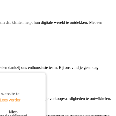
m dat klanten helpt hun digitale wereld te ontdekken. Met een
eien dankzij ons enthousiaste team. Bij ons vind je geen dag
 website te
 bent gemotiveerd en klaar om je verkoopvaardigheden te ontwikkelen.
Lees verder
Niet-
geclassificeerd