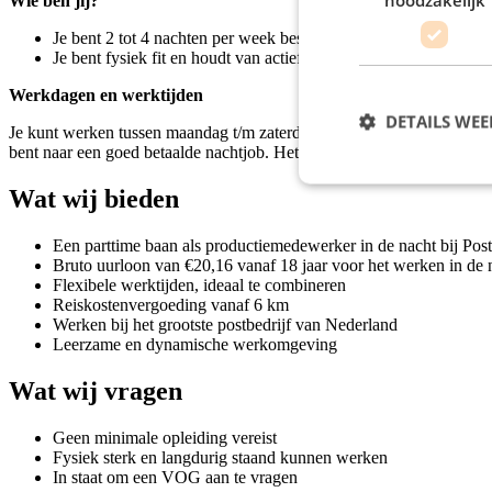
Wie ben jij?
Je bent 2 tot 4 nachten per week beschikbaar
Je bent fysiek fit en houdt van actief werk
Werkdagen en werktijden
DETAILS WE
Je kunt werken tussen maandag t/m zaterdag, meestal tussen 00:00 en 06
bent naar een goed betaalde nachtjob.
Het adres van deze locatie is 
Wat wij bieden
Een parttime baan als productiemedewerker in de nacht bij Post
Bruto uurloon van €20,16 vanaf 18 jaar voor het werken in de 
Flexibele werktijden, ideaal te combineren
Reiskostenvergoeding vanaf 6 km
Werken bij het grootste postbedrijf van Nederland
Leerzame en dynamische werkomgeving
Wat wij vragen
Geen minimale opleiding vereist
Fysiek sterk en langdurig staand kunnen werken
In staat om een VOG aan te vragen