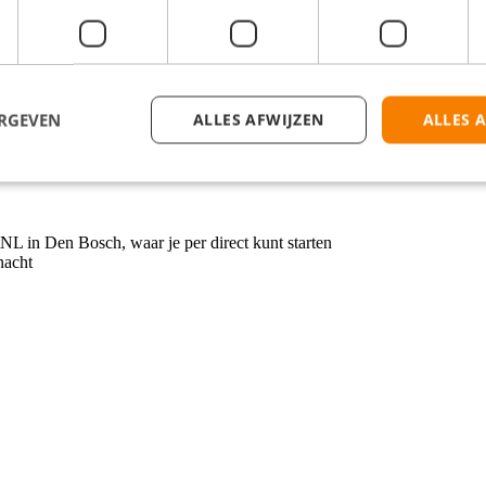
ERGEVEN
ALLES AFWIJZEN
ALLES 
:30 uur. Jouw exacte werktijden zijn afhankelijk van de afdeling waar j
De Steenbok 2 in Den Bosch.
NL in Den Bosch, waar je per direct kunt starten
nacht