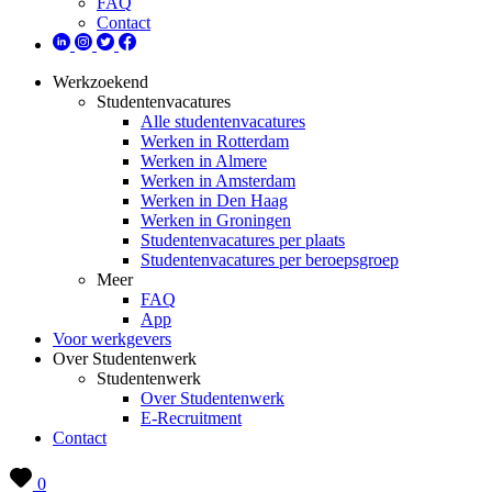
FAQ
Contact
Werkzoekend
Studentenvacatures
Alle studentenvacatures
Werken in Rotterdam
Werken in Almere
Werken in Amsterdam
Werken in Den Haag
Werken in Groningen
Studentenvacatures per plaats
Studentenvacatures per beroepsgroep
Meer
FAQ
App
Voor werkgevers
Over Studentenwerk
Studentenwerk
Over Studentenwerk
E-Recruitment
Contact
0