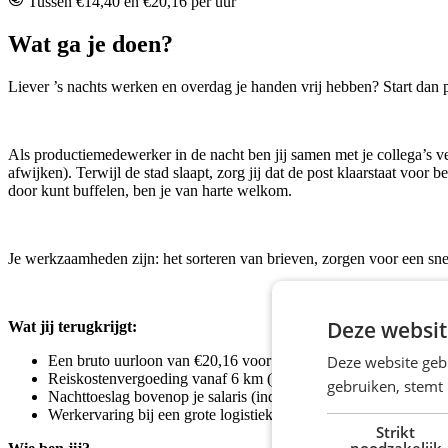
Tussen €14,40 en €20,16 per uur
Wat ga je doen?
Liever ’s nachts werken en overdag je handen vrij hebben? Start dan 
Als productiemedewerker in de nacht ben jij samen met je collega’s ve
afwijken). Terwijl de stad slaapt, zorg jij dat de post klaarstaat voor b
door kunt buffelen, ben je van harte welkom.
Je werkzaamheden zijn: het sorteren van brieven, zorgen voor een sne
Deze websit
Wat jij terugkrijgt:
Deze website geb
Een bruto uurloon van €20,16 voor het werken in de nacht
Reiskostenvergoeding vanaf 6 km (ook als je met de fiets komt
gebruiken, stemt
Nachttoeslag bovenop je salaris (indien van toepassing)
Werkervaring bij een grote logistieke organisatie
Strikt
noodzakelijk