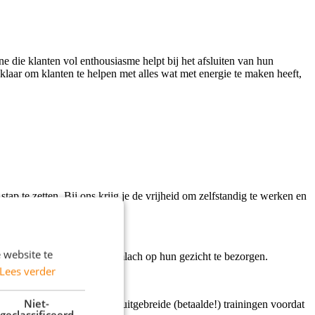
 die klanten vol enthousiasme helpt bij het afsluiten van hun
t klaar om klanten te helpen met alles wat met energie te maken heeft,
tap te zetten. Bij ons krijg je de vrijheid om zelfstandig te werken en
 website te
klanten te helpen en een glimlach op hun gezicht te bezorgen.
Lees verder
Niet-
 je prestaties, en je krijgt uitgebreide (betaalde!) trainingen voordat
geclassificeerd