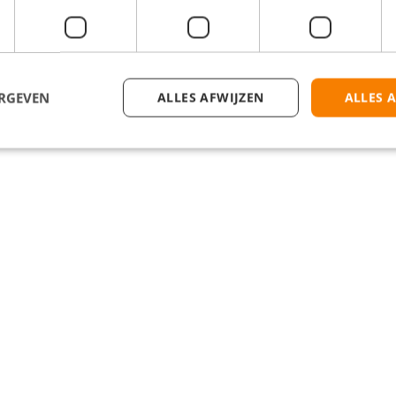
men, Assen, Hengelo, Enschede, Groningen Sontplein, Groningen Centr
ERGEVEN
ALLES AFWIJZEN
ALLES 
aarsuitkering van 4,5%