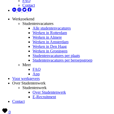
FAQ
Contact
Werkzoekend
Studentenvacatures
Alle studentenvacatures
Werken in Rotterdam
Werken in Almere
Werken in Amsterdam
Werken in Den Haag
Werken in Groningen
Studentenvacatures per plaats
Studentenvacatures per beroepsgroep
Meer
FAQ
App
Voor werkgevers
Over Studentenwerk
Studentenwerk
Over Studentenwerk
E-Recruitment
Contact
0