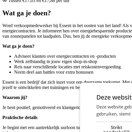
Tussen €17,03 en €17,88 per uur
Wat ga je doen?
Word verkoopmedewerker bij Essent in het oosten van het land! Als ve
energiecontracten. Je informeert hen over energiebesparende producten 
van zonnepanelen tot laadpalen. Dus, ben jij de energieke verkoopm
Wat ga je doen?
Adviseer klanten over energiecontracten en -producten
Werk zelfstandig in jouw eigen shop-in-shop
Reis naar verschillende locaties met reiskostenvergoeding
Neem deel aan battles voor extra bonussen
Essent is een bedrijf dat zich inzet voor een duurzame toekomst. Met e
jezelf te ontwikkelen met trainingen en begeleiding van je coach en r
Deze websit
Waarom jij?
Deze website geb
Je bent positief, gemotiveerd en klantgericht. Je denkt in oplossingen
gebruiken, stemt
Praktische details
Strikt
Je begint met een aantrekkelijk uurloon tussen €17,03 en €17,88, inclus
noodzakelijk