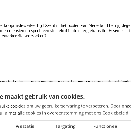
rkoopmedewerker bij Essent in het oosten van Nederland ben jij degene
en diensten en speelt een sleutelrol in de energietransitie. Essent staa
edewerker die we zoeken?
en sterke focus op de energietransitie, helpen we iedereen de volgende s
egiomanager.
e maakt gebruik van cookies.
ruikt cookies om uw gebruikerservaring te verbeteren. Door onze
 en geen dag is hetzelfde voor jou. Je hebt de verantwoordelijkheid om 
 u in met alle cookies in overeenstemming met ons Cookiebeleid.
Prestatie
Targeting
Functioneel
ief een eindejaarsuitkering. Er zijn doorgroeimogelijkheden op basis van