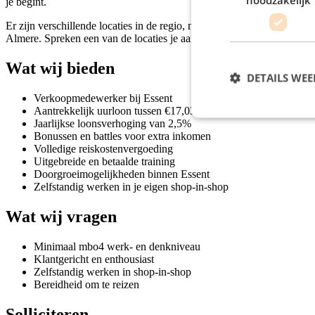
je begint.
Er zijn verschillende locaties in de regio, namelijk: Drachten, Em
Almere. Spreken een van de locaties je aan? Solliciteer nu!
Wat wij bieden
DETAILS WE
Verkoopmedewerker bij Essent
Aantrekkelijk uurloon tussen €17,03 en €17,88 inclusief eindej
Jaarlijkse loonsverhoging van 2,5%
Bonussen en battles voor extra inkomen
Volledige reiskostenvergoeding
Uitgebreide en betaalde training
Doorgroeimogelijkheden binnen Essent
Zelfstandig werken in je eigen shop-in-shop
Wat wij vragen
Minimaal mbo4 werk- en denkniveau
Klantgericht en enthousiast
Zelfstandig werken in shop-in-shop
Bereidheid om te reizen
Solliciteren