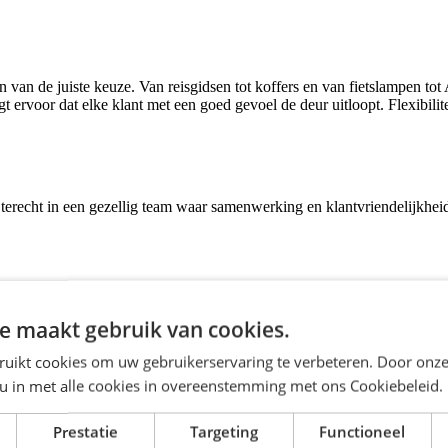
ken van de juiste keuze. Van reisgidsen tot koffers en van fietslampen t
orgt ervoor dat elke klant met een goed gevoel de deur uitloopt. Flexibil
t terecht in een gezellig team waar samenwerking en klantvriendelijkhe
e maakt gebruik van cookies.
oordelen. Je verdient een aantrekkelijk uurloon van € 15,51, waarbij je
aast hoef je je over reiskosten geen zorgen te maken, want vanaf 10 kil
ruikt cookies om uw gebruikerservaring te verbeteren. Door onze
meer dan zomaar een bijbaan. ANWB biedt volop doorgroeimogelijkheden,
 u in met alle cookies in overeenstemming met ons Cookiebeleid.
Prestatie
Targeting
Functioneel