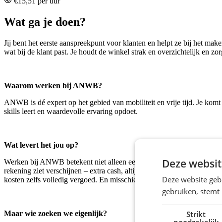
€15,51 per uur
Wat ga je doen?
Jij bent het eerste aanspreekpunt voor klanten en helpt ze bij het ma
wat bij de klant past. Je houdt de winkel strak en overzichtelijk en z
Waarom werken bij ANWB?
ANWB is dé expert op het gebied van mobiliteit en vrije tijd. Je kom
skills leert en waardevolle ervaring opdoet.
Wat levert het jou op?
Deze websit
Werken bij ANWB betekent niet alleen een toffe baan, maar ook fijne v
rekening ziet verschijnen – extra cash, altijd mooi meegenomen! Daarn
Deze website geb
kosten zelfs volledig vergoed. En misschien wel het mooiste: dit is 
gebruiken, stemt
Strikt
Maar wie zoeken we eigenlijk?
noodzakelijk