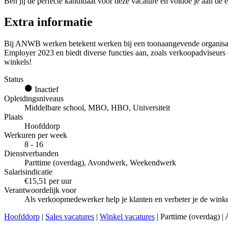
Ben jij de perfecte kandidaat voor deze vacature en voldoe je aan de e
Extra informatie
Bij ANWB werken betekent werken bij een toonaangevende organisatie 
Employer 2023 en biedt diverse functies aan, zoals verkoopadviseurs 
winkels!
Status
Inactief
Opleidingsniveaus
Middelbare school, MBO, HBO, Universiteit
Plaats
Hoofddorp
Werkuren per week
8 - 16
Dienstverbanden
Parttime (overdag), Avondwerk, Weekendwerk
Salarisindicatie
€15,51 per uur
Verantwoordelijk voor
Als verkoopmedewerker help je klanten en verbeter je de win
Hoofddorp
|
Sales vacatures
|
Winkel vacatures
| Parttime (overdag) 