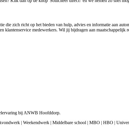
isen? Klik dan op de knop 'Solliciteer direct!' en we nemen zo snel mog
die zich richt op het bieden van hulp, advies en informatie aan auto
en klantenservice medewerkers. Wil jij bijdragen aan maatschappelijk r
kelervaring bij ANWB Hoofddorp.
| Avondwerk | Weekendwerk | Middelbare school | MBO | HBO | Univers