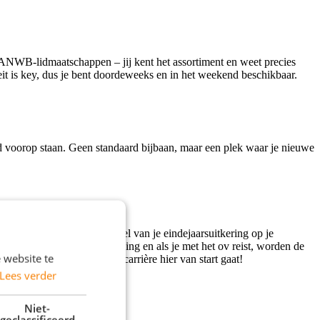
ot ANWB-lidmaatschappen – jij kent het assortiment en weet precies
iteit is key, dus je bent doordeweeks en in het weekend beschikbaar.
id voorop staan. Geen standaard bijbaan, maar een plek waar je nieuwe
 iedere week alvast een deel van je eindejaarsuitkering op je
ometer krijg je een vergoeding en als je met het ov reist, worden de
 website te
 dus wie weet waar jouw carrière hier van start gaat!
Lees verder
Niet-
geclassificeerd