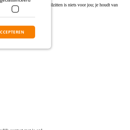
iemand goed te helpen. Stilzitten is niets voor jou; je houdt van
eur uit laat gaan.
ACCEPTEREN