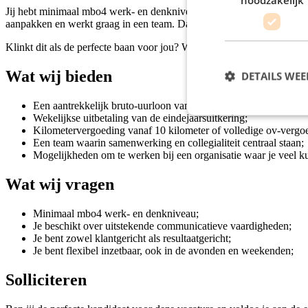
Jij hebt minimaal mbo4 werk- en denkniveau en weet hoe je een klant bl
aanpakken en werkt graag in een team. Daarnaast heb je oog voor deta
Klinkt dit als de perfecte baan voor jou? Wacht dan niet langer en so
Wat wij bieden
DETAILS WE
Een aantrekkelijk bruto-uurloon van € 15,51 (vanaf 20 jaar) inc
Wekelijkse uitbetaling van de eindejaarsuitkering;
Kilometervergoeding vanaf 10 kilometer of volledige ov-vergo
Een team waarin samenwerking en collegialiteit centraal staan;
Mogelijkheden om te werken bij een organisatie waar je veel ku
Wat wij vragen
Minimaal mbo4 werk- en denkniveau;
Je beschikt over uitstekende communicatieve vaardigheden;
Je bent zowel klantgericht als resultaatgericht;
Je bent flexibel inzetbaar, ook in de avonden en weekenden;
Solliciteren