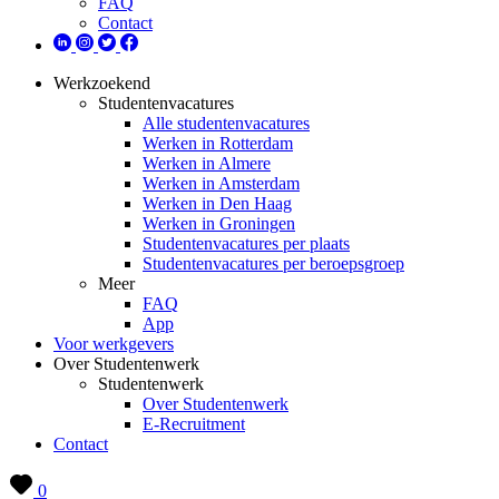
FAQ
Contact
Werkzoekend
Studentenvacatures
Alle studentenvacatures
Werken in Rotterdam
Werken in Almere
Werken in Amsterdam
Werken in Den Haag
Werken in Groningen
Studentenvacatures per plaats
Studentenvacatures per beroepsgroep
Meer
FAQ
App
Voor werkgevers
Over Studentenwerk
Studentenwerk
Over Studentenwerk
E-Recruitment
Contact
0