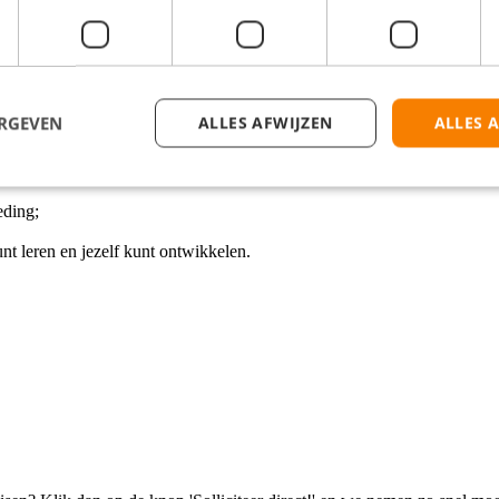
ij maakt. Je bent sociaal, commercieel en zet graag dat stapje extra om 
il en een enthousiaste babbel waarmee je klanten met een glimlach de d
lliciteer – we kunnen niet wachten om je te ontmoeten!
ERGEVEN
ALLES AFWIJZEN
ALLES 
l eindejaarsuitkering van 5,58%;
eding;
nt leren en jezelf kunt ontwikkelen.