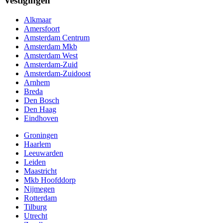
Vestigingen
Alkmaar
Amersfoort
Amsterdam Centrum
Amsterdam Mkb
Amsterdam West
Amsterdam-Zuid
Amsterdam-Zuidoost
Arnhem
Breda
Den Bosch
Den Haag
Eindhoven
Groningen
Haarlem
Leeuwarden
Leiden
Maastricht
Mkb Hoofddorp
Nijmegen
Rotterdam
Tilburg
Utrecht