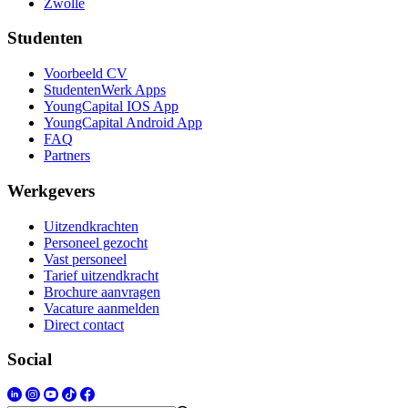
Zwolle
Studenten
Voorbeeld CV
StudentenWerk Apps
YoungCapital IOS App
YoungCapital Android App
FAQ
Partners
Werkgevers
Uitzendkrachten
Personeel gezocht
Vast personeel
Tarief uitzendkracht
Brochure aanvragen
Vacature aanmelden
Direct contact
Social