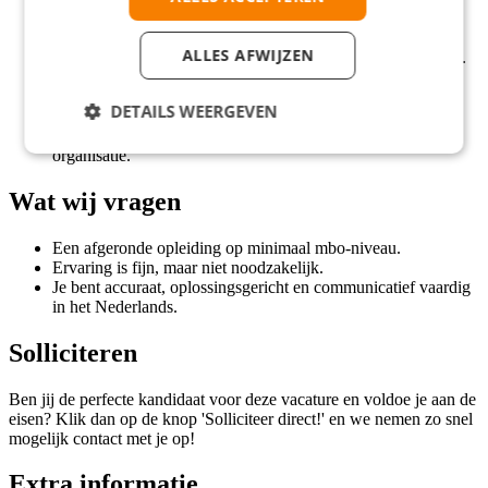
Reiskostenvergoeding en indien nodig een
thuiswerkvergoeding.
ALLES AFWIJZEN
Een tijdelijk contract voor 6 maanden voor 32 uur per week.
Heerlijke kantoortijden van 08.00 tot 16.30 uur.
Vrij op je verjaardag, betaald door de baas.
DETAILS WEERGEVEN
Een open en informele bedrijfscultuur.
De kans om direct aan het werk te gaan bij een mooie
organisatie.
Wat wij vragen
Een afgeronde opleiding op minimaal mbo-niveau.
Ervaring is fijn, maar niet noodzakelijk.
Je bent accuraat, oplossingsgericht en communicatief vaardig
in het Nederlands.
Solliciteren
Ben jij de perfecte kandidaat voor deze vacature en voldoe je aan de
eisen? Klik dan op de knop 'Solliciteer direct!' en we nemen zo snel
mogelijk contact met je op!
Extra informatie