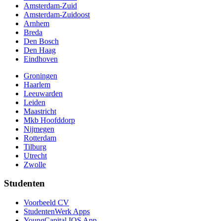
Amsterdam-Zuid
Amsterdam-Zuidoost
Arnhem
Breda
Den Bosch
Den Haag
Eindhoven
Groningen
Haarlem
Leeuwarden
Leiden
Maastricht
Mkb Hoofddorp
Nijmegen
Rotterdam
Tilburg
Utrecht
Zwolle
Studenten
Voorbeeld CV
StudentenWerk Apps
YoungCapital IOS App