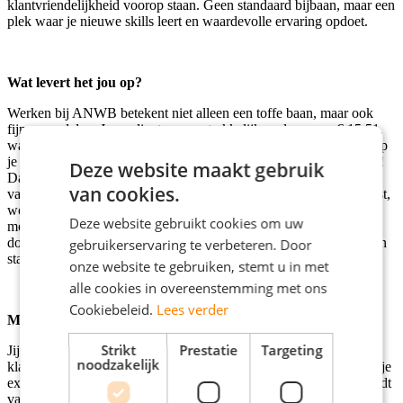
klantvriendelijkheid voorop staan. Geen standaard bijbaan, maar een
plek waar je nieuwe skills leert en waardevolle ervaring opdoet.
Wat levert het jou op?
Werken bij ANWB betekent niet alleen een toffe baan, maar ook
fijne voordelen. Je verdient een aantrekkelijk uurloon van € 15,51,
waarbij je iedere week alvast een deel van je eindejaarsuitkering op
je rekening ziet verschijnen – extra cash, altijd mooi meegenomen!
Deze website maakt gebruik
Daarnaast hoef je je over reiskosten geen zorgen te maken, want
van cookies.
vanaf 10 kilometer krijg je een vergoeding en als je met het ov reist,
worden de kosten zelfs volledig vergoed. En misschien wel het
Deze website gebruikt cookies om uw
mooiste: dit is meer dan zomaar een bijbaan. ANWB biedt volop
doorgroeimogelijkheden, dus wie weet waar jouw carrière hier van
gebruikerservaring te verbeteren. Door
start gaat!
onze website te gebruiken, stemt u in met
alle cookies in overeenstemming met ons
Cookiebeleid.
Lees verder
Maar wie zoeken we eigenlijk?
Strikt
Prestatie
Targeting
Jij hebt minimaal mbo4 werk- en denkniveau en weet hoe je een
noodzakelijk
klant blij maakt. Je bent sociaal, commercieel en zet graag dat stapje
extra om iemand goed te helpen. Stilzitten is niets voor jou; je houdt
van aanpakken en werkt graag in een team. Daarnaast heb je oog