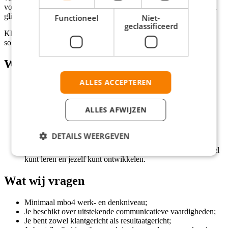
voor detail en een enthousiaste babbel waarmee je klanten met een
glimlach de deur uit laat gaan.
Functioneel
Niet-
geclassificeerd
Klinkt dit als de perfecte baan voor jou? Wacht dan niet langer en
solliciteer – we kunnen niet wachten om je te ontmoeten!
Wat wij bieden
ALLES ACCEPTEREN
Een aantrekkelijk bruto-uurloon van € 15,51 (vanaf 20 jaar)
incl eindejaarsuitkering van 5,58%;
Wekelijkse uitbetaling van de eindejaarsuitkering;
ALLES AFWIJZEN
Kilometervergoeding vanaf 10 kilometer of volledige ov-
vergoeding;
Een team waarin samenwerking en collegialiteit centraal
DETAILS WEERGEVEN
staan;
Mogelijkheden om te werken bij een organisatie waar je veel
kunt leren en jezelf kunt ontwikkelen.
Wat wij vragen
Minimaal mbo4 werk- en denkniveau;
Je beschikt over uitstekende communicatieve vaardigheden;
Je bent zowel klantgericht als resultaatgericht;