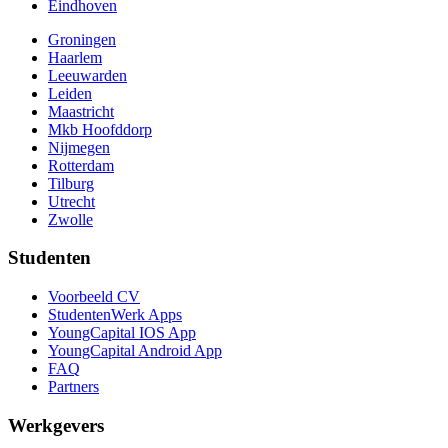
Eindhoven
Groningen
Haarlem
Leeuwarden
Leiden
Maastricht
Mkb Hoofddorp
Nijmegen
Rotterdam
Tilburg
Utrecht
Zwolle
Studenten
Voorbeeld CV
StudentenWerk Apps
YoungCapital IOS App
YoungCapital Android App
FAQ
Partners
Werkgevers