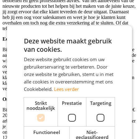
behoeften en geeft professioneel advies. Van het aanbevelen van de
nieuwste producten tot het helpen bij het maken van de juiste keuze,
jij zorgt ervoor dat elke klant tevreden de deur uitgaat. Daarnaast
heb jij een oog voor saleskansen en weet je hoe je klanten kunt
overhalen om toch nog die extra verzekering af te sluiten. Of dat
telefoonhoesje. Of een extra screen-protector. Of beiden.
Een team waar je op kunt bouwen
Deze website maakt gebruik
van cookies.
Bij Odido geloven we in teamwork. Samen met je collega's werk je
aan het behalen van de verkoopdoelstellingen. Je zorgt ervoor dat de
Deze website gebruikt cookies om uw
winkel er altijd netjes en aantrekkelijk uitziet, en je denkt actief mee
gebruikerservaring te verbeteren. Door
over manieren om de verkoopkansen te vergroten. Met jouw
verkoopvaardigheden en overtuigingskracht weet je precies hoe je
onze website te gebruiken, stemt u in met
klanten kunt enthousiasmeren. Ook ben je goed in het oplossen van
alle cookies in overeenstemming met ons
klachten en problemen en beschrijven anderen jou als een
Cookiebeleid.
Lees verder
verantwoordelijk persoon.
Ontdek je secundaire arbeidsvoorwaarden
Strikt
Prestatie
Targeting
noodzakelijk
Bij Odido krijg je naast een aantrekkelijk salaris tussen € 17,28 en €
20,16 bruto per uur ook nog eens interessante secundaire
arbeidsvoorwaarden. Zo ontvang je een bonus vanaf € 500 wanneer
je een nieuwe collega aandraagt. Daarnaast krijg je
Functioneel
Niet-
onregelmatigheidstoeslagen van maar liefst 150% op zondagen en
geclassificeerd
120% op koopavonden. En maak je gebruik van het openbaar