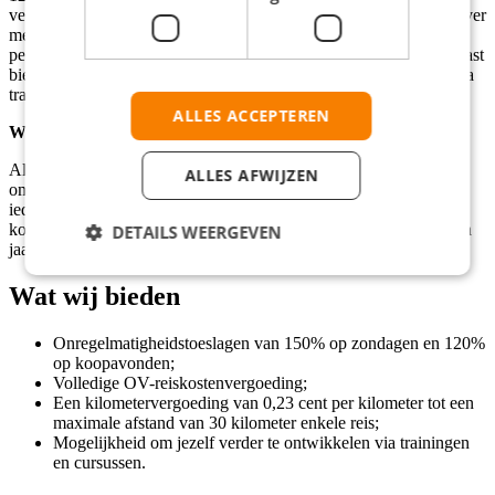
vervoer? Dan worden je volledige OV-kosten vergoed. Rijd je liever
met de auto? Dan ontvang je een kilometervergoeding van € 0,23
per kilometer tot een afstand van 30 kilometer enkele reis. Daarnaast
biedt Odido je de mogelijkheid om jezelf verder te ontwikkelen via
trainingen en cursussen.
ALLES ACCEPTEREN
Wie zoeken wij?
Als verkoopmedewerker bij Odido in Spijkenisse krijg je de kans
ALLES AFWIJZEN
om jezelf te ontwikkelen in een inspirerende omgeving. Je bent in
ieder geval
8-16 uur
doordeweeks per week beschikbaar op de
koopavond en in het weekend. Daarnaast kun je dit werk voor een
DETAILS WEERGEVEN
jaar (of langer) doen
Wat wij bieden
Onregelmatigheidstoeslagen van 150% op zondagen en 120%
op koopavonden;
Volledige OV-reiskostenvergoeding;
Een kilometervergoeding van 0,23 cent per kilometer tot een
maximale afstand van 30 kilometer enkele reis;
Mogelijkheid om jezelf verder te ontwikkelen via trainingen
en cursussen.