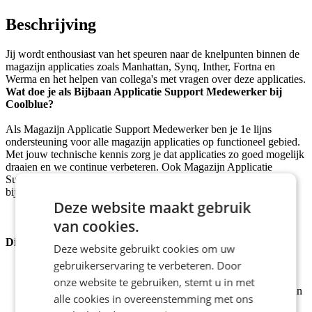
Beschrijving
Jij wordt enthousiast van het speuren naar de knelpunten binnen de
magazijn applicaties zoals Manhattan, Synq, Inther, Fortna en
Werma en het helpen van collega's met vragen over deze applicaties.
Wat doe je als Bijbaan Applicatie Support Medewerker bij
Coolblue?
Als Magazijn Applicatie Support Medewerker ben je 1e lijns
ondersteuning voor alle magazijn applicaties op functioneel gebied.
Met jouw technische kennis zorg je dat applicaties zo goed mogelijk
draaien en we continue verbeteren. Ook Magazijn Applicatie
Support Medewerker worden bij Coolblue? Lees hieronder of het
bij je past.
Deze website maakt gebruik
van cookies.
Dit vind je leuk om te doen
Deze website gebruikt cookies om uw
gebruikerservaring te verbeteren. Door
Samenwerken met de Operatie, Applicatiebeheerders,
Procesverbeteraars, Technische dienst en de Control room.
onze website te gebruiken, stemt u in met
Collega's helpen met vragen over de functionele werking van
alle cookies in overeenstemming met ons
de applicaties in het Magazijn en hierbij je kennis delen.