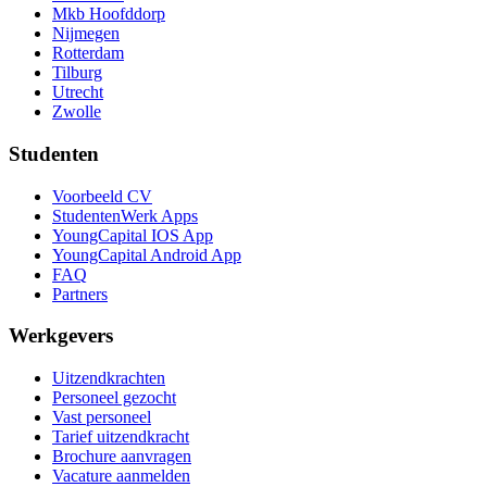
Mkb Hoofddorp
Nijmegen
Rotterdam
Tilburg
Utrecht
Zwolle
Studenten
Voorbeeld CV
StudentenWerk Apps
YoungCapital IOS App
YoungCapital Android App
FAQ
Partners
Werkgevers
Uitzendkrachten
Personeel gezocht
Vast personeel
Tarief uitzendkracht
Brochure aanvragen
Vacature aanmelden