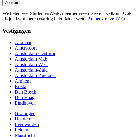
Zoeken
We heten wel StudentenWerk, maar iedereen is even welkom. Ook
als je al wat meer ervaring hebt. Meer weten?
Check onze FAQ
.
Vestigingen
Alkmaar
Amersfoort
Amsterdam Centrum
Amsterdam Mkb
Amsterdam West
Amsterdam-Zuid
Amsterdam-Zuidoost
Arnhem
Breda
Den Bosch
Den Haag
Eindhoven
Groningen
Haarlem
Leeuwarden
Leiden
Maastricht