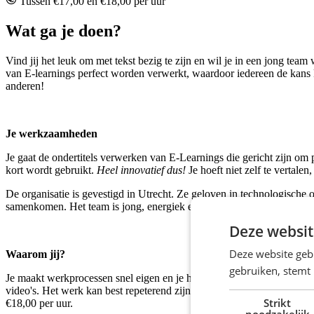
Tussen €17,00 en €18,00 per uur
Wat ga je doen?
Vind jij het leuk om met tekst bezig te zijn en wil je in een jong team
van E-learnings perfect worden verwerkt, waardoor iedereen de kans kri
anderen!
Je werkzaamheden
Je gaat de ondertitels verwerken van E-Learnings die gericht zijn om 
kort wordt gebruikt.
Heel innovatief dus!
Je hoeft niet zelf te vertale
De organisatie is gevestigd in Utrecht. Ze geloven in technologische
samenkomen. Het team is jong, energiek en altijd op zoek naar nieuwe
Deze websit
Deze website geb
Waarom jij?
gebruiken, stemt
Je maakt werkprocessen snel eigen en je hebt een oog voor detail. Je 
video's. Het werk kan best repeterend zijn, maar jij kan geconcentree
Strikt
€18,00 per uur.
noodzakelijk