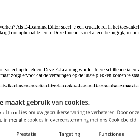
 werken? Als E-Learning Editor speel je een cruciale rol in het toegankel
jgt om optimaal te leren. Deze functie is niet alleen belangrijk, maar 
personeel op te leiden. Deze E-Learning worden in verschillende talen 
n, maar zorgt ervoor dat de vertalingen op de juiste plekken komen te sta
 ontwikkelingen en zetten hier dan ook vol op in. De organisatie maakt 
 manieren om leren leuker en effectiever te maken.
e maakt gebruik van cookies.
ruikt cookies om uw gebruikerservaring te verbeteren. Door onze
 u in met alle cookies in overeenstemming met ons Cookiebeleid.
vind de ontwikkelingen op het gebied van AI gaaf en vindt het interess
rd blijven werken. Je beheerst de Nederlandse en de Engelse taal en gaa
Prestatie
Targeting
Functioneel