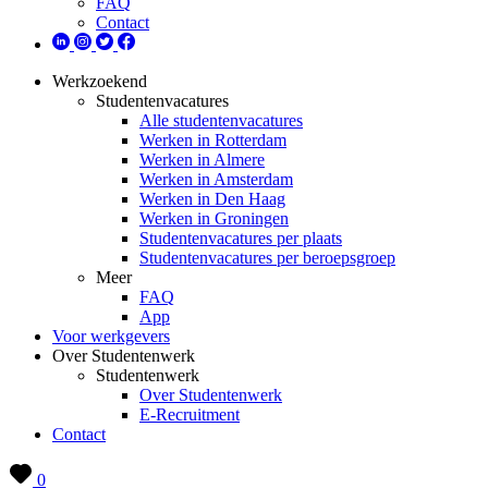
FAQ
Contact
Werkzoekend
Studentenvacatures
Alle studentenvacatures
Werken in Rotterdam
Werken in Almere
Werken in Amsterdam
Werken in Den Haag
Werken in Groningen
Studentenvacatures per plaats
Studentenvacatures per beroepsgroep
Meer
FAQ
App
Voor werkgevers
Over Studentenwerk
Studentenwerk
Over Studentenwerk
E-Recruitment
Contact
0