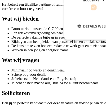
Het betreft een tijdelijke parttime of fulltime baan in Utrecht, je ka
carrière een boost te geven!
Wat wij bieden
DETAILS WE
Bruto uurloon tussen de €17,00 en €18,00;
Een reiskostenvergoeding om naar kantoor te komen;
De perfecte vakantie bijbaan in augustus;
Bijdragen aan het opleiden van personeel in een cruciale sector;
De kans om te zien hoe een redactie te werk gaat en te zien wat
Werken in een jong en energiek team!
Wat wij vragen
Minimaal hbo werk- en denkniveau;
Scherp oog voor detail;
Je beheerst de Nederlandse en Engelse taal;
Je bent de hele maand augustus 24 tot 40 uur beschikbaar!
Solliciteren
Ben jij de perfecte kandidaat voor deze vacature en voldoe je aan de e