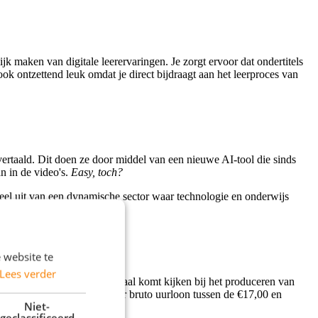
ijk maken van digitale leerervaringen. Je zorgt ervoor dat ondertitels
ook ontzettend leuk omdat je direct bijdraagt aan het leerproces van
vertaald. Dit doen ze door middel van een nieuwe AI-tool die sinds
an in de video's.
Easy, toch?
deel uit van een dynamische sector waar technologie en onderwijs
 website te
Lees verder
ant om te weten wat er allemaal komt kijken bij het produceren van
t aan de slag voor een lekker bruto uurloon tussen de €17,00 en
Niet-
geclassificeerd