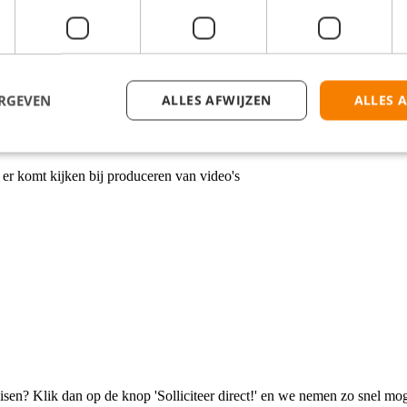
n tussen de 24 en 40 uur per week werken in augustus. Als E-Learning Ed
ERGEVEN
ALLES AFWIJZEN
ALLES 
 er komt kijken bij produceren van video's
isen? Klik dan op de knop 'Solliciteer direct!' en we nemen zo snel mog