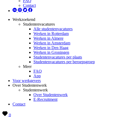
FAQ
Contact
Werkzoekend
Studentenvacatures
Alle studentenvacatures
Werken in Rotterdam
Werken in Almere
Werken in Amsterdam
Werken in Den Haag
Werken in Groningen
Studentenvacatures per plaats
Studentenvacatures per beroepsgroep
Meer
FAQ
App
Voor werkgevers
Over Studentenwerk
Studentenwerk
Over Studentenwerk
E-Recruitment
Contact
0