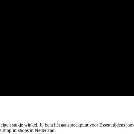
eigen stukje winkel. Jij bent hét aanspreekpunt voor Essent tijdens jouw
re shop-in-shops in Nederland.