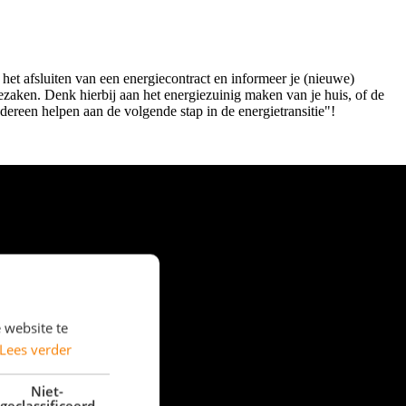
 het afsluiten van een energiecontract en informeer je (nieuwe)
ezaken. Denk hierbij aan het energiezuinig maken van je huis, of de
edereen helpen aan de volgende stap in de energietransitie"!
 website te
Lees verder
Niet-
geclassificeerd