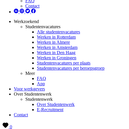
FAQ
Contact
Werkzoekend
Studentenvacatures
Alle studentenvacatures
Werken in Rotterdam
Werken in Almere
Werken in Amsterdam
Werken in Den Haag
Werken in Groningen
Studentenvacatures per plaats
Studentenvacatures per beroepsgroep
Meer
FAQ
App
Voor werkgevers
Over Studentenwerk
Studentenwerk
Over Studentenwerk
E-Recruitment
Contact
0