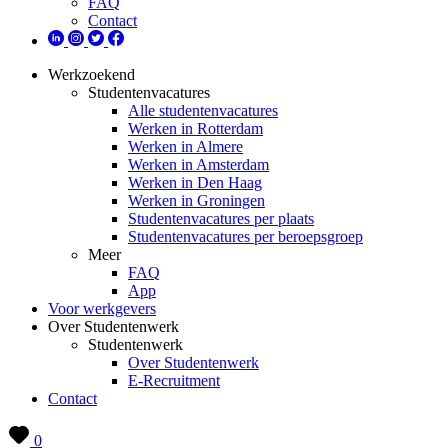
FAQ
Contact
Werkzoekend
Studentenvacatures
Alle studentenvacatures
Werken in Rotterdam
Werken in Almere
Werken in Amsterdam
Werken in Den Haag
Werken in Groningen
Studentenvacatures per plaats
Studentenvacatures per beroepsgroep
Meer
FAQ
App
Voor werkgevers
Over Studentenwerk
Studentenwerk
Over Studentenwerk
E-Recruitment
Contact
0