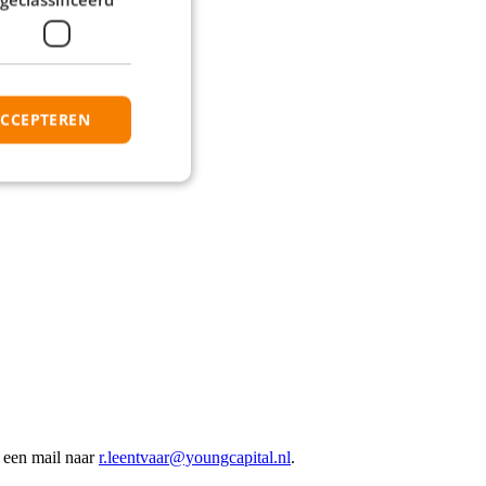
ACCEPTEREN
r een mail naar
r.leentvaar@youngcapital.nl
.