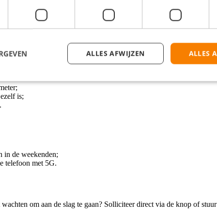
ERGEVEN
ALLES AFWIJZEN
ALLES 
meter;
zelf is;
.
en in de weekenden;
le telefoon met 5G.
iet wachten om aan de slag te gaan? Solliciteer direct via de knop of stuu