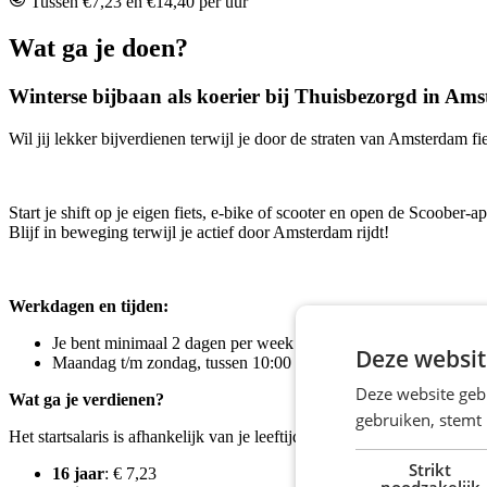
Tussen €7,23 en €14,40 per uur
Wat ga je doen?
Winterse bijbaan als koerier bij Thuisbezorgd in Am
Wil jij lekker bijverdienen terwijl je door de straten van Amsterdam fi
Start je shift op je eigen fiets, e-bike of scooter en open de Scoober-ap
Blijf in beweging terwijl je actief door Amsterdam rijdt!
Werkdagen en tijden:
Je bent minimaal 2 dagen per week beschikbaar, ook in weeke
Deze websit
Maandag t/m zondag, tussen 10:00 en 22:00 uur.
Deze website geb
Wat ga je verdienen?
gebruiken, stemt
Het startsalaris is afhankelijk van je leeftijd:
Strikt
16 jaar
: € 7,23
noodzakelijk