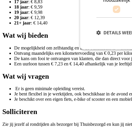
17 jaar
: € 8,83
18 jaar
: € 9,59
19 jaar
: € 9,98
20 jaar
: € 12,39
21+ jaar
: € 14,40
DETAILS WE
Wat wij bieden
De mogelijkheid om zelfstandig en in de buitenlucht te werken;
Ontvang maandelijks een kilometervoeding van € 0,23 per kilo
De kans om fooi te ontvangen van klanten, die dan direct voor je
Een uurloon tussen € 7,23 en € 14,40 afhankelijk van je leeftijd
Wat wij vragen
Er is geen minimale opleiding vereist.
Je bent flexibel in je werktijden, ook beschikbaar in de avond 
Je beschikt over een eigen fiets, e-bike of scooter en een mobie
Solliciteren
Zie jij jezelf al rondrijden als bezorger bij Thuisbezorgd en kun jij n