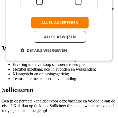
Een basissalaris van € 15.66 (vanaf 20 jaar). Let op: dit is
inclusief eindejaarsuitkering van 5,58% bovenop het normale
uurloon;
Reiskostenvergoeding of volledige ov-dekking;
ALLES ACCEPTEREN
50% uurtoeslag voor werken op zondag;
Flexibele werktijden voor een goede balans;
Positieve en collegiale werksfeer;
ALLES AFWIJZEN
Groeikansen binnen een betrouwbare organisatie.
Wat wij vragen
DETAILS WEERGEVEN
Minimaal mbo4 werk- en denkniveau;
Ervaring in de verkoop of horeca is een pre;
Flexibel inzetbaar, ook in avonden en weekenden;
Klantgericht en oplossingsgericht;
Teamspeler met een positieve houding.
Solliciteren
Ben jij de perfecte kandidaat voor deze vacature en voldoe je aan de
eisen? Klik dan op de knop 'Solliciteer direct!' en we nemen zo snel
mogelijk contact met je op!