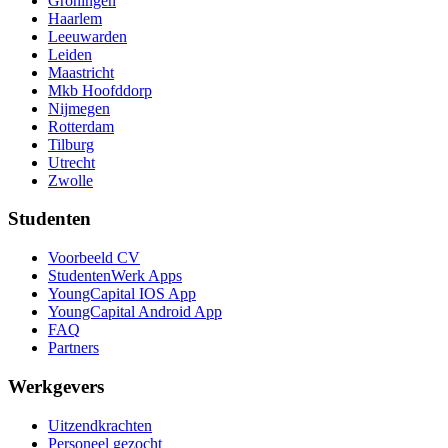
Groningen
Haarlem
Leeuwarden
Leiden
Maastricht
Mkb Hoofddorp
Nijmegen
Rotterdam
Tilburg
Utrecht
Zwolle
Studenten
Voorbeeld CV
StudentenWerk Apps
YoungCapital IOS App
YoungCapital Android App
FAQ
Partners
Werkgevers
Uitzendkrachten
Personeel gezocht