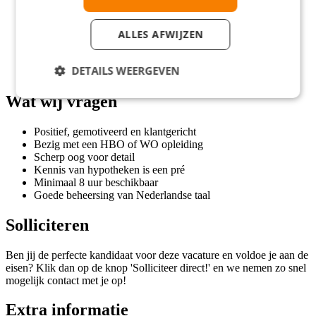
Uurloon tussen €14,40 en €18,79
Flexibele werktijden, ideaal voor studenten
ALLES AFWIJZEN
Hybride werken: slechts één keer per maand op kantoor
Je ontvangt reiskosten en thuiswerkvergoeding
13e maand als extra beloning
DETAILS WEERGEVEN
Groei- en leermogelijkheden binnen Rabobank
Wat wij vragen
Positief, gemotiveerd en klantgericht
Bezig met een HBO of WO opleiding
Scherp oog voor detail
Kennis van hypotheken is een pré
Minimaal 8 uur beschikbaar
Goede beheersing van Nederlandse taal
Solliciteren
Ben jij de perfecte kandidaat voor deze vacature en voldoe je aan de
eisen? Klik dan op de knop 'Solliciteer direct!' en we nemen zo snel
mogelijk contact met je op!
Extra informatie