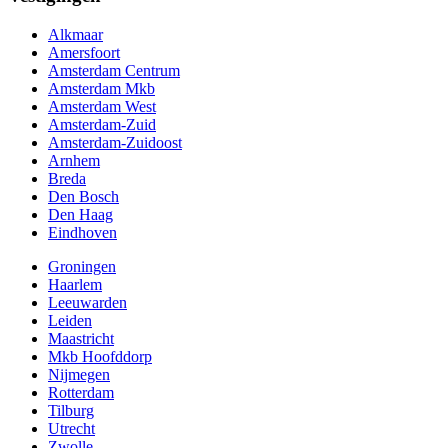
Alkmaar
Amersfoort
Amsterdam Centrum
Amsterdam Mkb
Amsterdam West
Amsterdam-Zuid
Amsterdam-Zuidoost
Arnhem
Breda
Den Bosch
Den Haag
Eindhoven
Groningen
Haarlem
Leeuwarden
Leiden
Maastricht
Mkb Hoofddorp
Nijmegen
Rotterdam
Tilburg
Utrecht
Zwolle