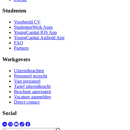
Studenten
Voorbeeld CV
StudentenWerk Apps
YoungCapital IOS App
YoungCapital Android App
FAQ
Partners
Werkgevers
Uitzendkrachten
Personeel gezocht
Vast personeel
Tarief uitzendkracht
Brochure aanvragen
Vacature aanmelden
Direct contact
Social