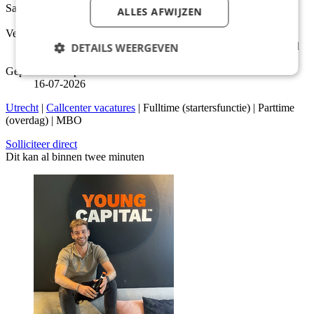
Salarisindicatie
ALLES AFWIJZEN
€16,36 per uur
Verantwoordelijk voor
Als klantenservice medewerker bij de Jaarbeurs beantwoord
DETAILS WEERGEVEN
je vragen van gasten, klanten en exposanten.
Gepubliceerd op
16-07-2026
Utrecht
|
Callcenter vacatures
| Fulltime (startersfunctie) | Parttime
(overdag) | MBO
Solliciteer direct
Dit kan al binnen twee minuten