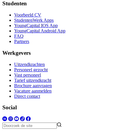
Studenten
Voorbeeld CV
StudentenWerk Apps
YoungCapital IOS App
YoungCapital Android App
FAQ
Partners
Werkgevers
Uitzendkrachten
Personeel gezocht
Vast personeel
Tarief uitzendkracht
Brochure aanvragen
Vacature aanmelden
Direct contact
Social