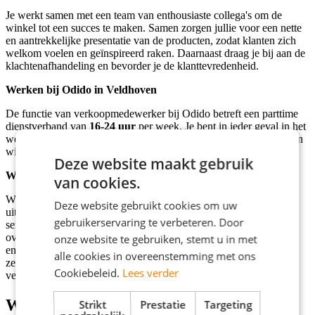
Je werkt samen met een team van enthousiaste collega's om de
winkel tot een succes te maken. Samen zorgen jullie voor een nette
en aantrekkelijke presentatie van de producten, zodat klanten zich
welkom voelen en geïnspireerd raken. Daarnaast draag je bij aan de
klachtenafhandeling en bevorder je de klanttevredenheid.
Werken bij Odido in Veldhoven
De functie van verkoopmedewerker bij Odido betreft een parttime
dienstverband van
16-24
uur
per week. Je bent in ieder geval in het
weekend beschikbaar en één doordeweekse dag. Daarnaast zoeken
wij iemand die in ieder geval een jaar lang bij Odido kan werken.
Deze website maakt gebruik
Wie zoeken wij?
van cookies.
Wij zijn op zoek naar gemotiveerde verkoopmedewerkers met
Deze website gebruikt cookies om uw
uitstekende communicatieve vaardigheden. Je bent klantgericht,
gebruikerservaring te verbeteren. Door
servicegericht en hebt affiniteit met sales. Met jouw
overtuigingskracht en verkoopvaardigheden weet je klanten te
onze website te gebruiken, stemt u in met
enthousiasmeren en te overtuigen. Daarnaast werk je zowel
alle cookies in overeenstemming met ons
zelfstandig als in teamverband en draag je actief bij aan de
Cookiebeleid.
Lees verder
verkoopstrategie van Odido.
Wat wij bieden
Strikt
Prestatie
Targeting