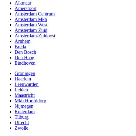
Alkmaar
Amersfoort
Amsterdam Centrum
Amsterdam Mkb
Amsterdam West
Amsterdam-Zuid
Amsterdam-Zuidoost
Arnhem
Breda
Den Bosch
Den Haag
Eindhoven
Groningen
Haarlem
Leeuwarden
Leiden
Maastricht
Mkb Hoofddorp
Nijmegen
Rotterdam
Tilburg
Utrecht
Zwolle