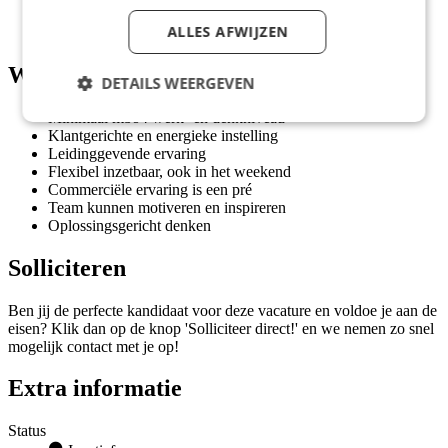
Persoonlijk opleidingsbudget van € 1.500,-
ALLES AFWIJZEN
Mogelijkheid tot overname na 12 maanden
Wat wij vragen
DETAILS WEERGEVEN
Minimaal mbo4 werk- en denkniveau
Klantgerichte en energieke instelling
Leidinggevende ervaring
Flexibel inzetbaar, ook in het weekend
Commerciële ervaring is een pré
Team kunnen motiveren en inspireren
Oplossingsgericht denken
Solliciteren
Ben jij de perfecte kandidaat voor deze vacature en voldoe je aan de
eisen? Klik dan op de knop 'Solliciteer direct!' en we nemen zo snel
mogelijk contact met je op!
Extra informatie
Status