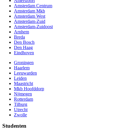
Amersfoort
Amsterdam Centrum
Amsterdam Mkb
Amsterdam West
Amsterdam-Zuid
Amsterdam-Zuidoost
Arnhem
Breda
Den Bosch
Den Haag
Eindhoven
Groningen
Haarlem
Leeuwarden
Leiden
Maastricht
Mkb Hoofddorp
Nijmegen
Rotterdam
Tilburg
Utrecht
Zwolle
Studenten