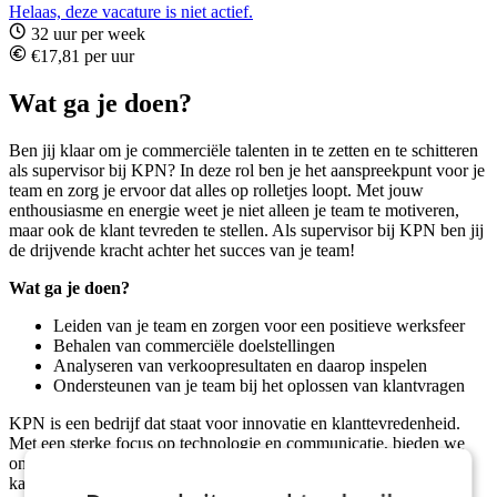
Helaas, deze vacature is niet actief.
32 uur per week
€17,81 per uur
Wat ga je doen?
Ben jij klaar om je commerciële talenten in te zetten en te schitteren
als supervisor bij KPN? In deze rol ben je het aanspreekpunt voor je
team en zorg je ervoor dat alles op rolletjes loopt. Met jouw
enthousiasme en energie weet je niet alleen je team te motiveren,
maar ook de klant tevreden te stellen. Als supervisor bij KPN ben jij
de drijvende kracht achter het succes van je team!
Wat ga je doen?
Leiden van je team en zorgen voor een positieve werksfeer
Behalen van commerciële doelstellingen
Analyseren van verkoopresultaten en daarop inspelen
Ondersteunen van je team bij het oplossen van klantvragen
KPN is een bedrijf dat staat voor innovatie en klanttevredenheid.
Met een sterke focus op technologie en communicatie, bieden we
onze klanten de beste service en producten. Bij KPN krijg je de
kans om te groeien en jezelf te ontwikkelen in een dynamische