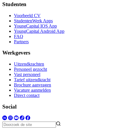
Studenten
Voorbeeld CV
StudentenWerk Apps
YoungCapital IOS App
YoungCapital Android App
FAQ
Partners
Werkgevers
Uitzendkrachten
Personeel gezocht
Vast personeel
Tarief uitzendkracht
Brochure aanvragen
Vacature aanmelden
Direct contact
Social