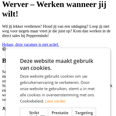
Werver – Werken wanneer jij
wilt!
Wil jij lekker verdienen? Houd jij van een uitdaging? Loop jij niet
weg voor targets maar vreet je die juist op? Kom dan werken in de
direct sales bij Pepperminds!
Helaas, deze vacature is niet actief.
Tussen €450,00 en €750,00 Per week
Deze website maakt gebruik
Beschrijving
van cookies.
Samen met de leukste collega’s werk je door het hele land om
Deze website gebruikt cookies om uw
mensen te enthousiasmeren op straat of aan de deur voor merken
zoals het Rode Kruis, UNICEF, KWF Kankerbestrijding,
gebruikerservaring te verbeteren. Door
Staatsloterij, Artsen Zonder Grenzen en nog veel meer. Zinvol, leuk
onze website te gebruiken, stemt u in met
en wisselend werk! Jij bepaalt zelf wanneer en hoe vaak je komt
alle cookies in overeenstemming met ons
werken, lekker flexibel! Wij leren je de skills van het direct
verkopen, waar je de rest van je carrière profijt van hebt.
Cookiebeleid.
Lees verder
Jij bent:
Strikt
Prestatie
Targeting