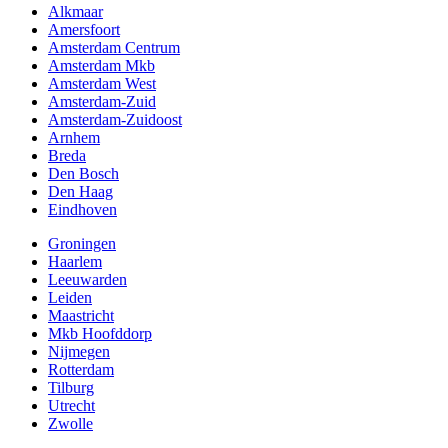
Alkmaar
Amersfoort
Amsterdam Centrum
Amsterdam Mkb
Amsterdam West
Amsterdam-Zuid
Amsterdam-Zuidoost
Arnhem
Breda
Den Bosch
Den Haag
Eindhoven
Groningen
Haarlem
Leeuwarden
Leiden
Maastricht
Mkb Hoofddorp
Nijmegen
Rotterdam
Tilburg
Utrecht
Zwolle