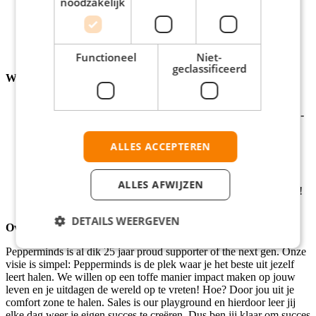
noodzakelijk
Enthousiast en gemotiveerd
Iemand die graag voor het beste resultaat wil gaan
Minimaal 1 dag per week beschikbaar
Er is geen minimale opleiding vereist
Minimaal 17 jaar
Functioneel
Niet-
geclassificeerd
Wat wij bieden:
Een goed startsalaris én prestatiebonussen – gemiddeld
verdien je in de direct sales bij Pepperminds tussen de €150,-
en €250,- per dag!
Recruitmentbonussen tot wel €300,- per vriend die jij
ALLES ACCEPTEREN
aanbrengt – monetize your network! ;)
Opleiding- en trainingsprogramma’s van onze eigen
PepperAcademy
ALLES AFWIJZEN
De leukste feestjes, borrels en evenementen – enjoy the ride!
Oneindige doorgroeimogelijkheden – dare to grow!
DETAILS WEERGEVEN
Over ons:
Pepperminds is al dik 25 jaar proud supporter of the next gen. Onze
visie is simpel: Pepperminds is de plek waar je het beste uit jezelf
leert halen. We willen op een toffe manier impact maken op jouw
leven en je uitdagen de wereld op te vreten! Hoe? Door jou uit je
comfort zone te halen. Sales is our playground en hierdoor leer jij
elke dag weer je eigen succes te creëren. Dus ben jij klaar om succes