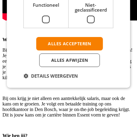
Functioneel
Niet-
geclassificeerd
Wat bieden wij jou?
ALLES ACCEPTEREN
Bij Essent waarderen we jouw inzet, en dat zie je terug in je salaris!
Je ontvangt een bruto-uurloon tussen € 17,03 en € 17,80, inclusief
ALLES AFWIJZEN
een eindejaarsuitkering van 4,5%. Werk je op zondagen? Dan krijg
je extra toeslagen. Daarnaast zijn je reiskosten volledig vergoed als
je met het openbaar vervoer reist, of je ontvangt een gedeeltelijke
DETAILS WEERGEVEN
kilometervergoeding als je met de auto komt.
Bij ons krijg je niet alleen een aantrekkelijk salaris, maar ook de
kans om te groeien. Je volgt een betaalde training op ons
hoofdkantoor in Den Bosch, waar je on-the-job begeleiding krijgt.
Dit is jouw kans om je carrière binnen Essent vorm te geven!
Wie ben jij?