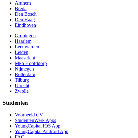
Arnhem
Breda
Den Bosch
Den Haag
Eindhoven
Groningen
Haarlem
Leeuwarden
Leiden
Maastricht
Mkb Hoofddorp
Nijmegen
Rotterdam
Tilburg
Utrecht
Zwolle
Studenten
Voorbeeld CV
StudentenWerk Apps
YoungCapital IOS App
YoungCapital Android App
FAQ