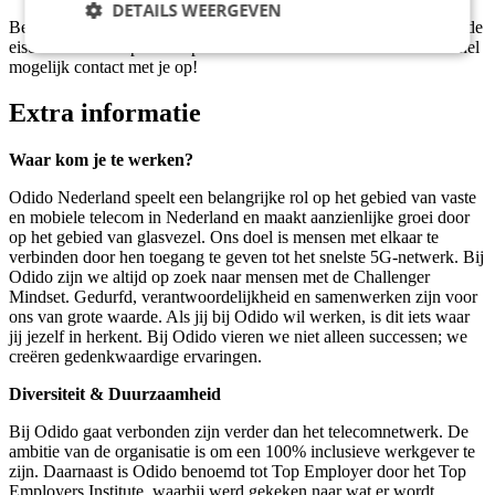
DETAILS WEERGEVEN
Ben jij de perfecte kandidaat voor deze vacature en voldoe je aan de
eisen? Klik dan op de knop 'Solliciteer direct!' en we nemen zo snel
mogelijk contact met je op!
Extra informatie
Waar kom je te werken?
Odido Nederland speelt een belangrijke rol op het gebied van vaste
en mobiele telecom in Nederland en maakt aanzienlijke groei door
op het gebied van glasvezel. Ons doel is mensen met elkaar te
verbinden door hen toegang te geven tot het snelste 5G-netwerk. Bij
Odido zijn we altijd op zoek naar mensen met de Challenger
Mindset. Gedurfd, verantwoordelijkheid en samenwerken zijn voor
ons van grote waarde. Als jij bij Odido wil werken, is dit iets waar
jij jezelf in herkent. Bij Odido vieren we niet alleen successen; we
creëren gedenkwaardige ervaringen.
Diversiteit & Duurzaamheid
Bij Odido gaat verbonden zijn verder dan het telecomnetwerk. De
ambitie van de organisatie is om een 100% inclusieve werkgever te
zijn. Daarnaast is Odido benoemd tot Top Employer door het Top
Employers Institute, waarbij werd gekeken naar wat er wordt