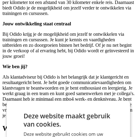
per kilometer tot een afstand van 30 kilometer enkele reis. Daarnaast
biedt Odido je de mogelijkheid om jezelf verder te ontwikkelen via
trainingen en cursussen.
Jouw ontwikkeling staat centraal
Bij Odido krijg je de mogelijkheid om jezelf te ontwikkelen via
trainingen en cursussen. Je kunt je kennis en vaardigheden
uitbreiden en zo doorgroeien binnen het bedrijf. Of je nu net begint
in de verkoop of al ervaring hebt, bij Odido wordt er geïnvesteerd in
jouw groei!
Wie ben jij?
Als klantadviseur bij Odido is het belangrijk dat je klantgericht en
resultaatgericht bent. Je hebt goede communicatievaardigheden om
klantvragen te beantwoorden en je bent enthousiast en leergierig. Je
werkt graag in een team en kunt goed samenwerken met je collega's.
Daarnaast heb je minimaal een mbo4 werk- en denkniveau. Je bent
beschikbaar om in ieder geval
16 uur
te werken en kunt vast op de
vrijdag, zaterdag en een andere dag doordeweeks werken. Ook ben
Deze website maakt gebruik
je voor een jaar of langer beschikbaar.
van cookies.
Wat wij bieden
Deze website gebruikt cookies om uw