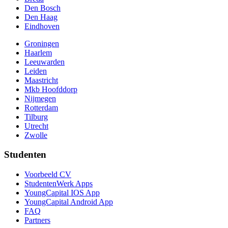
Den Bosch
Den Haag
Eindhoven
Groningen
Haarlem
Leeuwarden
Leiden
Maastricht
Mkb Hoofddorp
Nijmegen
Rotterdam
Tilburg
Utrecht
Zwolle
Studenten
Voorbeeld CV
StudentenWerk Apps
YoungCapital IOS App
YoungCapital Android App
FAQ
Partners