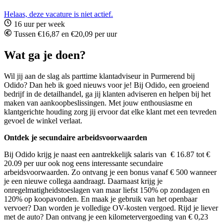
Helaas, deze vacature is niet actief.
16 uur per week
Tussen €16,87 en €20,09 per uur
Wat ga je doen?
Wil jij aan de slag als parttime klantadviseur in Purmerend bij
Odido? Dan heb ik goed nieuws voor je! Bij Odido, een groeiend
bedrijf in de detailhandel, ga jij klanten adviseren en helpen bij het
maken van aankoopbeslissingen. Met jouw enthousiasme en
klantgerichte houding zorg jij ervoor dat elke klant met een tevreden
gevoel de winkel verlaat.
Ontdek je secundaire arbeidsvoorwaarden
Bij Odido krijg je naast een aantrekkelijk salaris van € 16.87 tot €
20.09 per uur ook nog eens interessante secundaire
arbeidsvoorwaarden. Zo ontvang je een bonus vanaf € 500 wanneer
je een nieuwe collega aandraagt. Daarnaast krijg je
onregelmatigheidstoeslagen van maar liefst 150% op zondagen en
120% op koopavonden. En maak je gebruik van het openbaar
vervoer? Dan worden je volledige OV-kosten vergoed. Rijd je liever
met de auto? Dan ontvang je een kilometervergoeding van € 0,23