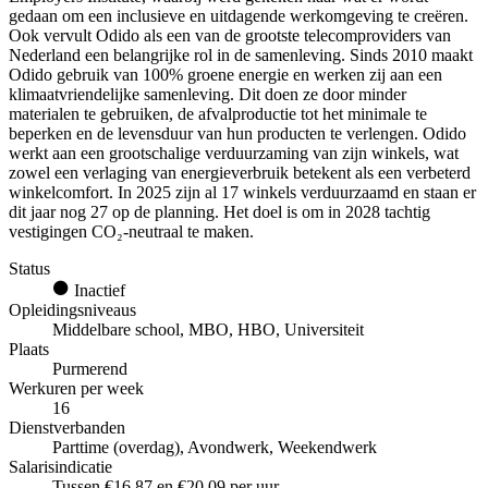
gedaan om een inclusieve en uitdagende werkomgeving te creëren.
Ook vervult Odido als een van de grootste telecomproviders van
Nederland een belangrijke rol in de samenleving. Sinds 2010 maakt
Odido gebruik van 100% groene energie en werken zij aan een
klimaatvriendelijke samenleving. Dit doen ze door minder
materialen te gebruiken, de afvalproductie tot het minimale te
beperken en de levensduur van hun producten te verlengen. Odido
werkt aan een grootschalige verduurzaming van zijn winkels, wat
zowel een verlaging van energieverbruik betekent als een verbeterd
winkelcomfort. In 2025 zijn al 17 winkels verduurzaamd en staan er
dit jaar nog 27 op de planning. Het doel is om in 2028 tachtig
vestigingen CO₂-neutraal te maken.
Status
Inactief
Opleidingsniveaus
Middelbare school, MBO, HBO, Universiteit
Plaats
Purmerend
Werkuren per week
16
Dienstverbanden
Parttime (overdag), Avondwerk, Weekendwerk
Salarisindicatie
Tussen €16,87 en €20,09 per uur