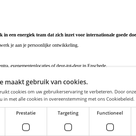
in een energiek team dat zich inzet voor internationale goede d
werk je aan je persoonlijke ontwikkeling.
entra, evenementenlocaties of deur-tot-deur in Enschede.
n coaching.
n doelen te bereiken.
e maakt gebruik van cookies.
ruikt cookies om uw gebruikerservaring te verbeteren. Door onze
 u in met alle cookies in overeenstemming met ons Cookiebeleid.
0 per dag verdienen.
Prestatie
Targeting
Functioneel
ranch Manager.
rmijn groei.
n beschikbaar.