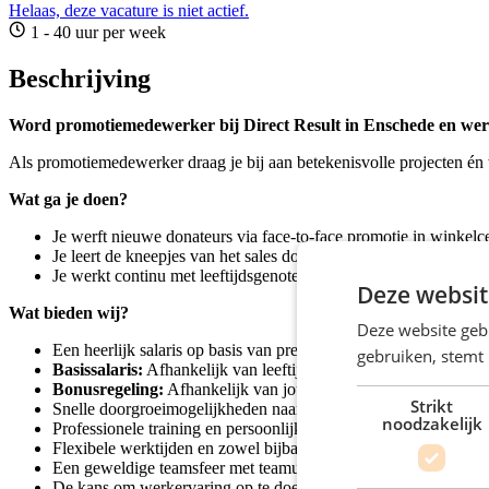
Helaas, deze vacature is niet actief.
1 - 40 uur per week
Beschrijving
Word promotiemedewerker bij Direct Result in Enschede en werk 
Als promotiemedewerker draag je bij aan betekenisvolle projecten én 
Wat ga je doen?
Je werft nieuwe donateurs via face-to-face promotie in winkelc
Je leert de kneepjes van het sales door professionele training e
Je werkt continu met leeftijdsgenoten in een team en helpt same
Deze websit
Wat bieden wij?
Deze website geb
Een heerlijk salaris op basis van prestaties:
gebruiken, stemt
Basissalaris:
Afhankelijk van leeftijd en ervaring.
Bonusregeling:
Afhankelijk van jouw prestaties kun je tot €35
Strikt
Snelle doorgroeimogelijkheden naar functies zoals Sales- of B
noodzakelijk
Professionele training en persoonlijke begeleiding voor lange te
Flexibele werktijden en zowel bijbaan, parttime als fulltime zij
Een geweldige teamsfeer met teamuitjes en borrels.
De kans om werkervaring op te doen in sales en marketing.