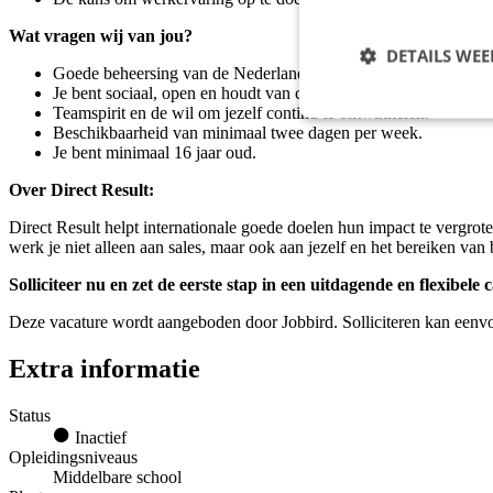
Wat vragen wij van jou?
DETAILS WE
Goede beheersing van de Nederlandse taal op C2-/moedertaalniv
Je bent sociaal, open en houdt van communiceren.
Teamspirit en de wil om jezelf continu te ontwikkelen.
Beschikbaarheid van minimaal twee dagen per week.
Je bent minimaal 16 jaar oud.
Over Direct Result:
Direct Result helpt internationale goede doelen hun impact te vergro
werk je niet alleen aan sales, maar ook aan jezelf en het bereiken van
Solliciteer nu en zet de eerste stap in een uitdagende en flexibele c
Deze vacature wordt aangeboden door Jobbird. Solliciteren kan eenvoud
Extra informatie
Status
Inactief
Opleidingsniveaus
Middelbare school