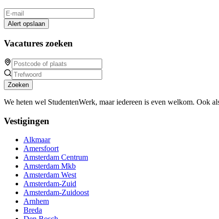
Alert opslaan
Vacatures zoeken
Zoeken
We heten wel StudentenWerk, maar iedereen is even welkom. Ook als
Vestigingen
Alkmaar
Amersfoort
Amsterdam Centrum
Amsterdam Mkb
Amsterdam West
Amsterdam-Zuid
Amsterdam-Zuidoost
Arnhem
Breda
Den Bosch