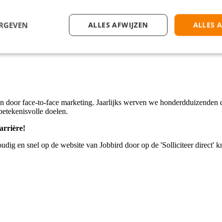
ERGEVEN
ALLES AFWIJZEN
ALLES 
eau is vereist!
ten door face-to-face marketing. Jaarlijks werven we honderdduizenden 
 betekenisvolle doelen.
arrière!
ig en snel op de website van Jobbird door op de 'Solliciteer direct' k