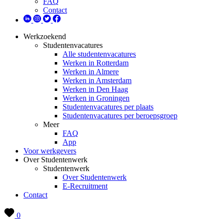
FAQ
Contact
Werkzoekend
Studentenvacatures
Alle studentenvacatures
Werken in Rotterdam
Werken in Almere
Werken in Amsterdam
Werken in Den Haag
Werken in Groningen
Studentenvacatures per plaats
Studentenvacatures per beroepsgroep
Meer
FAQ
App
Voor werkgevers
Over Studentenwerk
Studentenwerk
Over Studentenwerk
E-Recruitment
Contact
0