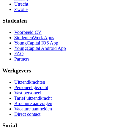
Utrecht
Zwolle
Studenten
Voorbeeld CV
StudentenWerk Apps
YoungCapital IOS App
YoungCapital Android App
FAQ
Partners
Werkgevers
Uitzendkrachten
Personeel gezocht
Vast personeel
Tarief uitzendkracht
Brochure aanvragen
Vacature aanmelden
Direct contact
Social