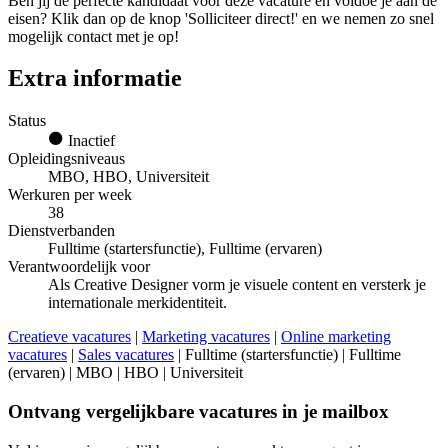
Ben jij de perfecte kandidaat voor deze vacature en voldoe je aan de
eisen? Klik dan op de knop 'Solliciteer direct!' en we nemen zo snel
mogelijk contact met je op!
Extra informatie
Status
Inactief
Opleidingsniveaus
MBO, HBO, Universiteit
Werkuren per week
38
Dienstverbanden
Fulltime (startersfunctie), Fulltime (ervaren)
Verantwoordelijk voor
Als Creative Designer vorm je visuele content en versterk je
internationale merkidentiteit.
Creatieve vacatures
|
Marketing vacatures
|
Online marketing
vacatures
|
Sales vacatures
| Fulltime (startersfunctie) | Fulltime
(ervaren) | MBO | HBO | Universiteit
Ontvang vergelijkbare vacatures in je mailbox