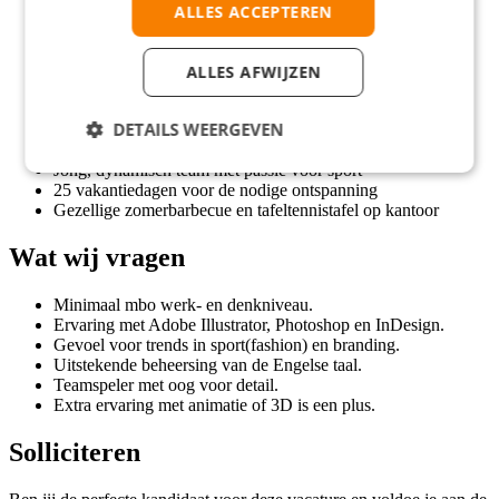
ALLES ACCEPTEREN
Flexibele werktijden voor een goede werk-privébalans
Creatieve vrijheid in wereldwijde projecten
Inspirerende werksfeer met sportieve teamuitjes
ALLES AFWIJZEN
Personeelskorting op sportartikelen
Een maandsalaris tussen de €2500,- en €4000,- afhankelijk
DETAILS WEERGEVEN
van je ervaring
Volop mogelijkheden voor persoonlijke ontwikkeling
Jong, dynamisch team met passie voor sport
25 vakantiedagen voor de nodige ontspanning
Gezellige zomerbarbecue en tafeltennistafel op kantoor
Wat wij vragen
Minimaal mbo werk- en denkniveau.
Ervaring met Adobe Illustrator, Photoshop en InDesign.
Gevoel voor trends in sport(fashion) en branding.
Uitstekende beheersing van de Engelse taal.
Teamspeler met oog voor detail.
Extra ervaring met animatie of 3D is een plus.
Solliciteren