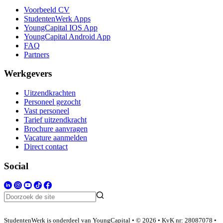
Voorbeeld CV
StudentenWerk Apps
YoungCapital IOS App
YoungCapital Android App
FAQ
Partners
Werkgevers
Uitzendkrachten
Personeel gezocht
Vast personeel
Tarief uitzendkracht
Brochure aanvragen
Vacature aanmelden
Direct contact
Social
StudentenWerk is onderdeel van YoungCapital • © 2026 • KvK nr: 28087078 •