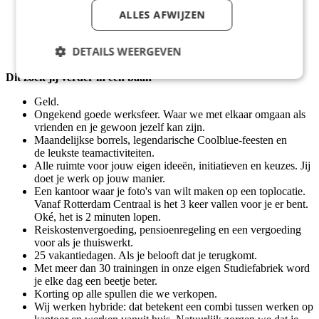
Je spreekt Nederlands, but your English is also very nice.
ALLES AFWIJZEN
De voorkeur is 40 uur per week, maar 32 uur is ook
bespreekbaar.
DETAILS WEERGEVEN
Dit zoek jij verder in een baan
Geld.
Ongekend goede werksfeer. Waar we met elkaar omgaan als
vrienden en je gewoon jezelf kan zijn.
Maandelijkse borrels, legendarische Coolblue-feesten en
de leukste teamactiviteiten.
Alle ruimte voor jouw eigen ideeën, initiatieven en keuzes. Jij
doet je werk op jouw manier.
Een kantoor waar je foto's van wilt maken op een toplocatie.
Vanaf Rotterdam Centraal is het 3 keer vallen voor je er bent.
Oké, het is 2 minuten lopen.
Reiskostenvergoeding, pensioenregeling en een vergoeding
voor als je thuiswerkt.
25 vakantiedagen. Als je belooft dat je terugkomt.
Met meer dan 30 trainingen in onze eigen Studiefabriek word
je elke dag een beetje beter.
Korting op alle spullen die we verkopen.
Wij werken hybride: dat betekent een combi tussen werken op