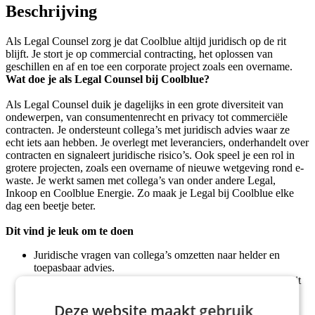
Beschrijving
Als Legal Counsel zorg je dat Coolblue altijd juridisch op de rit
blijft. Je stort je op commercial contracting, het oplossen van
geschillen en af en toe een corporate project zoals een overname.
Wat doe je als Legal Counsel bij Coolblue?
Als Legal Counsel duik je dagelijks in een grote diversiteit van
ondewerpen, van consumentenrecht en privacy tot commerciële
contracten. Je ondersteunt collega’s met juridisch advies waar ze
echt iets aan hebben. Je overlegt met leveranciers, onderhandelt over
contracten en signaleert juridische risico’s. Ook speel je een rol in
grotere projecten, zoals een overname of nieuwe wetgeving rond e-
waste. Je werkt samen met collega’s van onder andere Legal,
Inkoop en Coolblue Energie. Zo maak je Legal bij Coolblue elke
dag een beetje beter.
Dit vind je leuk om te doen
Juridische vragen van collega’s omzetten naar helder en
toepasbaar advies.
Nieuwe onderwerpen uitpluizen waar je tot nu toe nog nooit
van had gehoord.
Specialist zijn op het stukje commercial contracting voor
Deze website maakt gebruik