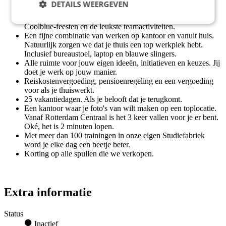
DETAILS WEERGEVEN
Geld.
Maandelijkse borrels, versbereide happen, legendarische
Coolblue-feesten en de leukste teamactiviteiten.
Een fijne combinatie van werken op kantoor en vanuit huis.
Natuurlijk zorgen we dat je thuis een top werkplek hebt.
Inclusief bureaustoel, laptop en blauwe slingers.
Alle ruimte voor jouw eigen ideeën, initiatieven en keuzes. Jij
doet je werk op jouw manier.
Reiskostenvergoeding, pensioenregeling en een vergoeding
voor als je thuiswerkt.
25 vakantiedagen. Als je belooft dat je terugkomt.
Een kantoor waar je foto's van wilt maken op een toplocatie.
Vanaf Rotterdam Centraal is het 3 keer vallen voor je er bent.
Oké, het is 2 minuten lopen.
Met meer dan 100 trainingen in onze eigen Studiefabriek
word je elke dag een beetje beter.
Korting op alle spullen die we verkopen.
Extra informatie
Status
Inactief