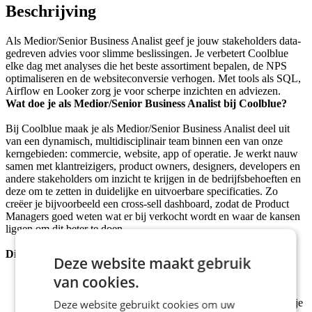
Beschrijving
Als Medior/Senior Business Analist geef je jouw stakeholders data-
gedreven advies voor slimme beslissingen. Je verbetert Coolblue
elke dag met analyses die het beste assortiment bepalen, de NPS
optimaliseren en de websiteconversie verhogen. Met tools als SQL,
Airflow en Looker zorg je voor scherpe inzichten en adviezen.
Wat doe je als Medior/Senior Business Analist bij Coolblue?
Bij Coolblue maak je als Medior/Senior Business Analist deel uit
van een dynamisch, multidisciplinair team binnen een van onze
kerngebieden: commercie, website, app of operatie. Je werkt nauw
samen met klantreizigers, product owners, designers, developers en
andere stakeholders om inzicht te krijgen in de bedrijfsbehoeften en
deze om te zetten in duidelijke en uitvoerbare specificaties. Zo
creëer je bijvoorbeeld een cross-sell dashboard, zodat de Product
Managers goed weten wat er bij verkocht wordt en waar de kansen
liggen om dit beter te doen.
Dit vind je leuk om te doen
Deze website maakt gebruik
Werken in een data snoepwinkel. Met alle data beschikbaar
van cookies.
die je maar wenst.
Het echte probleem achterhalen van je stakeholder, voordat je
Deze website gebruikt cookies om uw