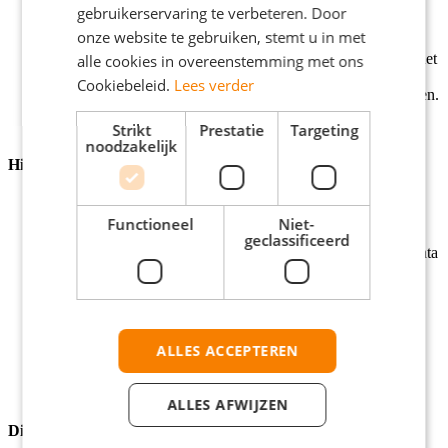
aan de slag gaat.
gebruikerservaring te verbeteren. Door
Analyses maken en tools bouwen voor datagedreven
onze website te gebruiken, stemt u in met
besluiten.
Bepalen en beheren van de KPI’s en kwaliteitsmetrics van het
alle cookies in overeenstemming met ons
domein.
Cookiebeleid.
Lees verder
Delen en presenteren van bevindingen om kansen te benutten.
Strikt
Prestatie
Targeting
noodzakelijk
Hier herken jij jezelf in
Een afgeronde wo-opleiding met een stevige kwantitatieve
component, zoals Business Analytics, Econometrie of
Functioneel
Niet-
Business Information Management.
geclassificeerd
Minimaal 2 jaar relevante werkervaring, bijvoorbeeld als Data
Analist, Business Analist of Consultant.
Ervaring met tools als SQL, Airflow, Tableau of Looker.
Een commerciële mindset waarmee je waardevolle
verbeteringen bedenkt voor de business.
Sterk in het onderhouden van relaties met stakeholders uit
ALLES ACCEPTEREN
verschillende disciplines.
ALLES AFWIJZEN
Dit zoek jij verder in een baan