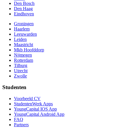
Den Bosch
Den Haag
Eindhoven
Groningen
Haarlem
Leeuwarden
Leiden
Maastricht
Mkb Hoofddorp
Nijmegen
Rotterdam
Tilburg
Utrecht
Zwolle
Studenten
Voorbeeld CV
StudentenWerk Apps
YoungCapital IOS App
YoungCapital Android App
FAQ
Partners