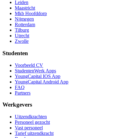
Leiden
Maastricht
Mkb Hoofddorp
Nijmegen
Rotterdam
Tilburg
Utrecht
Zwolle
Studenten
Voorbeeld CV
StudentenWerk Apps
YoungCapital IOS App
YoungCapital Android App
FAQ
Partners
Werkgevers
Uitzendkrachten
Personeel gezocht
Vast personeel
Tarief uitzendkracht