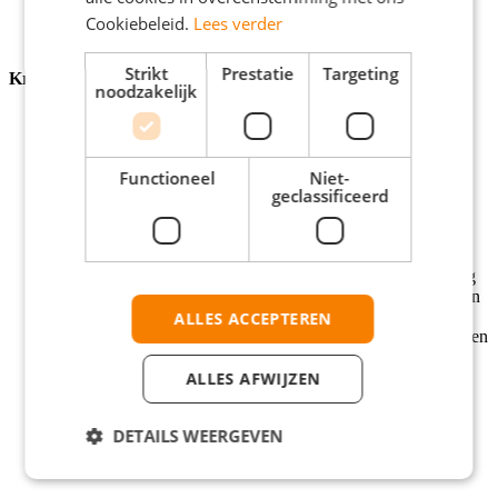
niveau tillen.
Cookiebeleid.
Lees verder
Strikt
Prestatie
Targeting
Krijgen
noodzakelijk
Een salaris van €2.539,- per maand op basis van 40 uur. Je
salaris gaat ieder jaar omhoog.
Flexibel rooster. Je deelt zelf je uren in, zodat je voldoende
Functioneel
Niet-
tijd hebt om je lessen te volgen en schoolopdrachten te
geclassificeerd
maken.
8% vakantiegeld, pensioen en reiskostenvergoeding (bij een
afstand vanaf 10km of meer).
29 vakantiedagen o.b.v. Een fulltime contract.
Persoonlijke aandacht. Samen met je praktijkbegeleider zorg
je dat jij je blijft ontwikkelen en je je opleiding succesvol kan
afronden.
ALLES ACCEPTEREN
De kans om elke dag te leren van ervaren collega’s, trainingen
uit onze eigen Studiefabriek en 1-op-1 coaching.
Groeimogelijkheden, bijvoorbeeld naar Senior
ALLES AFWIJZEN
Winkelmedewerker of Shift Lead.
Ongekend goede werksfeer. Met toffe teamuitjes, zoals
DETAILS WEERGEVEN
Mudmasters en winkelwedstrijden.
Korting op alle spullen die we verkopen.