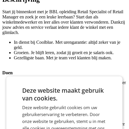
Start jij binnenkort met je BBL opleiding Retail Specialist of Retail
Manager en zoek je een leuke leerbaan? Start dan als
winkelmedewerker en leer alles over klanten verwonderen. Dankzij
jouw advies en service verlaat iedere klant de winkel met een
glimlach.
In dienst bij Coolblue. Met urengarantie: altijd zeker van je
geld.
Groeien. Je blijft leren, zodat jij groeit en je salaris ook.
Gezelligste baan. Met je team veel klanten blij maken.
Doen
Aan de slag als winkelmedewerker en tegelijk alles leren over
onze producten en onze missie; klanten verwonderen.
Deze website maakt gebruik
Klanten adviseren met jouw (groeiende) productkennis en
van cookies.
door de juiste vragen te stellen.
Altijd passende oplossingen bieden, zodat iedere klant de
Deze website gebruikt cookies om uw
winkel verlaat met een glimlach.
Processen in de winkel verbeteren. Door bijvoorbeeld na te
gebruikerservaring te verbeteren. Door
denken over hoe we meer kunnen bijverkopen.
onze website te gebruiken, stemt u in met
Jezelf uitdagen met targets en je verkoopskills naar een hoger
alle cookies in overeenstemming met ons