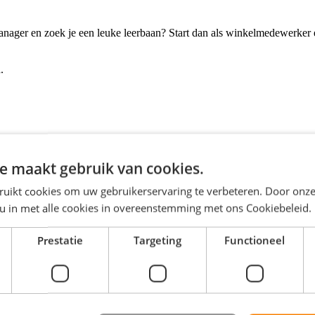
 Manager en zoek je een leuke leerbaan? Start dan als winkelmedewerker
.
 onze producten en onze missie; klanten verwonderen.
e maakt gebruik van cookies.
 juiste vragen te stellen.
l verlaat met een glimlach.
ruikt cookies om uw gebruikerservaring te verbeteren. Door onze
enken over hoe we meer kunnen bijverkopen.
veau tillen.
 u in met alle cookies in overeenstemming met ons Cookiebeleid.
Prestatie
Targeting
Functioneel
ris gaat ieder jaar omhoog.
jd hebt om je lessen te volgen en schoolopdrachten te maken.
stand vanaf 10km of meer).