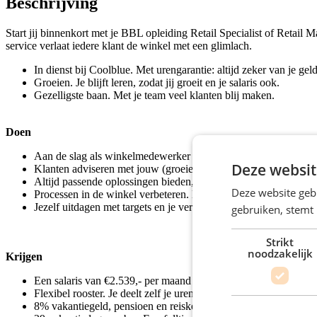
Beschrijving
Start jij binnenkort met je BBL opleiding Retail Specialist of Retail
service verlaat iedere klant de winkel met een glimlach.
In dienst bij Coolblue. Met urengarantie: altijd zeker van je geld
Groeien. Je blijft leren, zodat jij groeit en je salaris ook.
Gezelligste baan. Met je team veel klanten blij maken.
Doen
Aan de slag als winkelmedewerker en tegelijk alles leren over
Deze websit
Klanten adviseren met jouw (groeiende) productkennis en door de
Altijd passende oplossingen bieden, zodat iedere klant de winke
Deze website geb
Processen in de winkel verbeteren. Door bijvoorbeeld na te d
Jezelf uitdagen met targets en je verkoopskills naar een hoger ni
gebruiken, stemt
Strikt
noodzakelijk
Krijgen
Een salaris van €2.539,- per maand op basis van 40 uur. Je sala
Flexibel rooster. Je deelt zelf je uren in, zodat je voldoende ti
8% vakantiegeld, pensioen en reiskostenvergoeding (bij een af