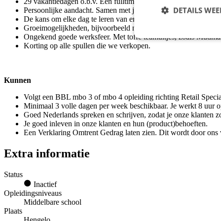
29 vakantiedagen o.b.v. Een fulltime contract.
DETAILS WE
Persoonlijke aandacht. Samen met je praktijkbegeleider zorg je d
De kans om elke dag te leren van ervaren collega’s, trainingen 
Groeimogelijkheden, bijvoorbeeld naar Senior Winkelmedewerk
Ongekend goede werksfeer. Met toffe teamuitjes, zoals Mudma
Korting op alle spullen die we verkopen.
Kunnen
Volgt een BBL mbo 3 of mbo 4 opleiding richting Retail Special
Minimaal 3 volle dagen per week beschikbaar. Je werkt 8 uur 
Goed Nederlands spreken en schrijven, zodat je onze klanten z
Je goed inleven in onze klanten en hun (product)behoeften.
Een Verklaring Omtrent Gedrag laten zien. Dit wordt door ons 
Extra informatie
Status
Inactief
Opleidingsniveaus
Middelbare school
Plaats
Hengelo