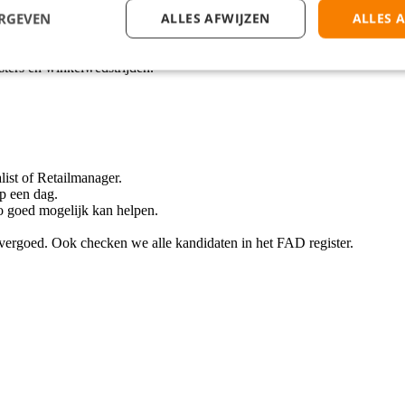
ERGEVEN
ALLES AFWIJZEN
ALLES 
at jij je blijft ontwikkelen en je je opleiding succesvol kan afronden.
uit onze eigen Studiefabriek en 1-op-1 coaching.
er of Shift Lead.
sters en winkelwedstrijden.
ist of Retailmanager.
op een dag.
o goed mogelijk kan helpen.
vergoed. Ook checken we alle kandidaten in het FAD register.