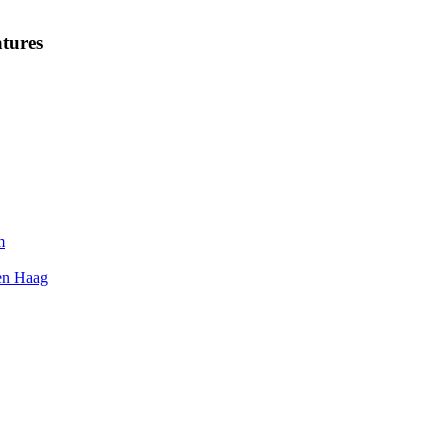
tures
m
Den Haag