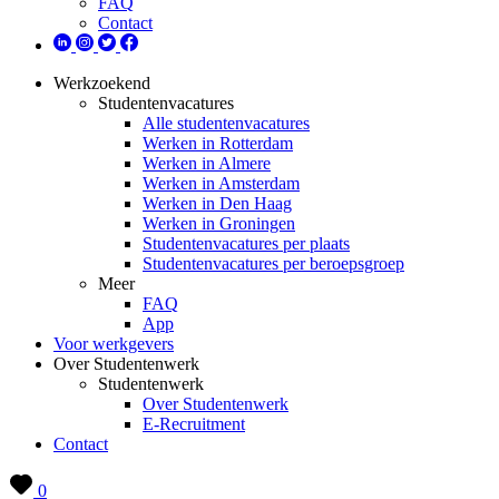
FAQ
Contact
Werkzoekend
Studentenvacatures
Alle studentenvacatures
Werken in Rotterdam
Werken in Almere
Werken in Amsterdam
Werken in Den Haag
Werken in Groningen
Studentenvacatures per plaats
Studentenvacatures per beroepsgroep
Meer
FAQ
App
Voor werkgevers
Over Studentenwerk
Studentenwerk
Over Studentenwerk
E-Recruitment
Contact
0