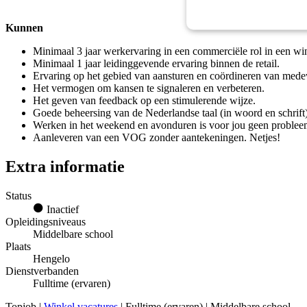
Kunnen
Minimaal 3 jaar werkervaring in een commerciële rol in een wi
Minimaal 1 jaar leidinggevende ervaring binnen de retail.
Ervaring op het gebied van aansturen en coördineren van medew
Het vermogen om kansen te signaleren en verbeteren.
Het geven van feedback op een stimulerende wijze.
Goede beheersing van de Nederlandse taal (in woord en schrift
Werken in het weekend en avonduren is voor jou geen problee
Aanleveren van een VOG zonder aantekeningen. Netjes!
Extra informatie
Status
Inactief
Opleidingsniveaus
Middelbare school
Plaats
Hengelo
Dienstverbanden
Fulltime (ervaren)
Topjob
|
Winkel vacatures
| Fulltime (ervaren) | Middelbare school