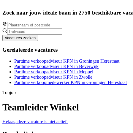
Zoek naar jouw ideale baan in 2750 beschikbare vaca
Vacatures zoeken
Gerelateerde vacatures
Parttime verkoopadviseur KPN in Groningen Herestraat
Parttime verkoopadviseur KPN in Beverwijk
Parttime verkoopadviseur KPN in Meppel
Parttime verkoopadviseur KPN in Zwolle
Parttime verkoopmedewerker KPN in Groningen Herestraat
Topjob
Teamleider Winkel
Helaas, deze vacature is niet actief.