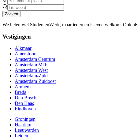
Zoeken
We heten wel StudentenWerk, maar iedereen is even welkom. Ook als
Vestigingen
Alkmaar
Amersfoort
Amsterdam Centrum
Amsterdam Mkb
Amsterdam West
Amsterdam-Zuid
Amsterdam-Zuidoost
Arnhem
Breda
Den Bosch
Den Haag
Eindhoven
Groningen
Haarlem
Leeuwarden
Leiden