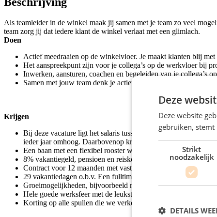
Beschrijving
Als teamleider in de winkel maak jij samen met je team zo veel mogel
team zorg jij dat iedere klant de winkel verlaat met een glimlach.
Doen
Actief meedraaien op de winkelvloer. Je maakt klanten blij met 
Het aanspreekpunt zijn voor je collega’s op de werkvloer bij 
Inwerken, aansturen, coachen en begeleiden van je collega’s op 
Samen met jouw team denk je actief mee om de Coolblue-winkel 
Deze websit
Deze website geb
Krijgen
gebruiken, stemt
Bij deze vacature ligt het salaris tussen de € 2.891,- en € 3.091
ieder jaar omhoog. Daarbovenop krijg je een maandelijkse toes
Strikt
Een baan met een flexibel rooster waarbij je voor een groot deel 
noodzakelijk
8% vakantiegeld, pensioen en reiskostenvergoeding.
Contract voor 12 maanden met vaste uren.
29 vakantiedagen o.b.v. Een fulltime contract.
Groeimogelijkheden, bijvoorbeeld naar Assistent Storemanager
Hele goede werksfeer met de leukste collega’s.
Korting op alle spullen die we verkopen.
DETAILS WE