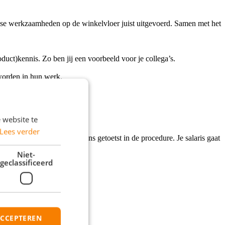
ijkse werkzaamheden op de winkelvloer juist uitgevoerd. Samen met het
duct)kennis. Zo ben jij een voorbeeld voor je collega’s.
 worden in hun werk.
Assistent) Storemanager.
 website te
Lees verder
 je ervaring en wordt door ons getoetst in de procedure. Je salaris gaat
Niet-
geclassificeerd
ACCEPTEREN