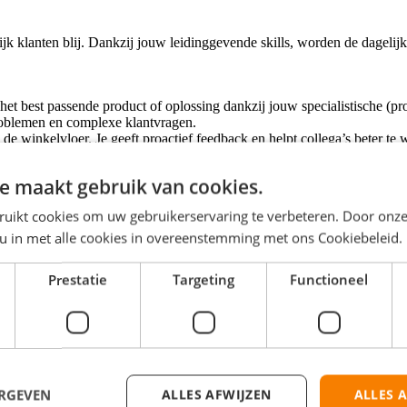
ijk klanten blij. Dankzij jouw leidinggevende skills, worden de dagel
het best passende product of oplossing dankzij jouw specialistische (pro
problemen en complexe klantvragen.
de winkelvloer. Je geeft proactief feedback en helpt collega’s beter te
iedere dag een beetje beter te maken en deel jij jouw ideeën met de (
e maakt gebruik van cookies.
ruikt cookies om uw gebruikerservaring te verbeteren. Door onze
 u in met alle cookies in overeenstemming met ons Cookiebeleid.
,- per maand op basis van 40 uur. Het salaris wordt bepaald op basis van
lag van ongeveer € 150,- bruto.
Prestatie
Targeting
Functioneel
zelf je uren indeelt.
.
ERGEVEN
ALLES AFWIJZEN
ALLES 