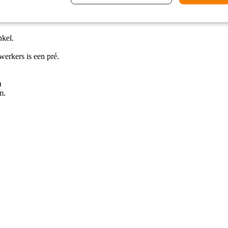
nkel.
erkers is een pré.
)
m.