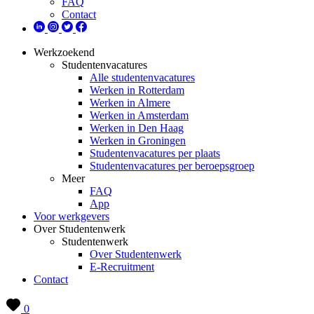
FAQ
Contact
Werkzoekend
Studentenvacatures
Alle studentenvacatures
Werken in Rotterdam
Werken in Almere
Werken in Amsterdam
Werken in Den Haag
Werken in Groningen
Studentenvacatures per plaats
Studentenvacatures per beroepsgroep
Meer
FAQ
App
Voor werkgevers
Over Studentenwerk
Studentenwerk
Over Studentenwerk
E-Recruitment
Contact
0