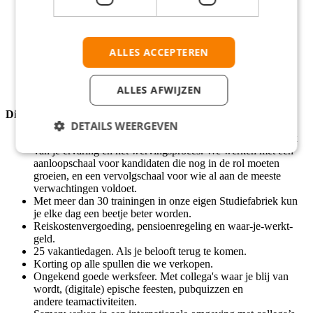
Bewaakt grenzen en weet de juiste afwegingen te maken bij
business verzoeken.
Vindt het leuk om zelfstandig grote epics en projecten op te
pakken en zorgt dat deze een succes worden.
ALLES ACCEPTEREN
Je woont in Nederland
Je communiceert op B2 Niveau Engels
ALLES AFWIJZEN
Dit zoek jij verder in een baan
DETAILS WEERGEVEN
Een startsalaris tussen de €4000 en €4700 bruto, afhankelijk
van je ervaring en het wervingsproces. We werken met een
aanloopschaal voor kandidaten die nog in de rol moeten
groeien, en een vervolgschaal voor wie al aan de meeste
verwachtingen voldoet.
Met meer dan 30 trainingen in onze eigen Studiefabriek kun
je elke dag een beetje beter worden.
Reiskostenvergoeding, pensioenregeling en waar-je-werkt-
geld.
25 vakantiedagen. Als je belooft terug te komen.
Korting op alle spullen die we verkopen.
Ongekend goede werksfeer. Met collega's waar je blij van
wordt, (digitale) epische feesten, pubquizzen en
andere teamactiviteiten.