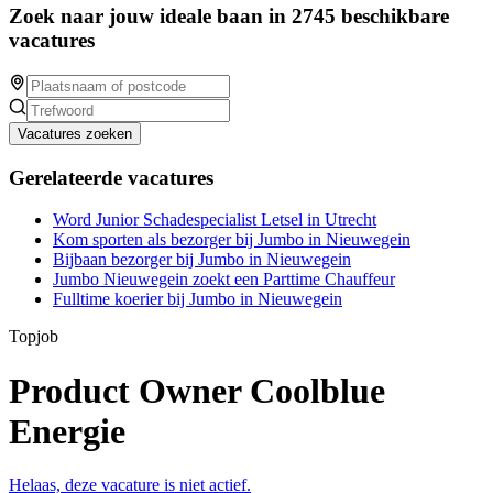
Zoek naar jouw ideale baan in 2745 beschikbare
vacatures
Vacatures zoeken
Gerelateerde vacatures
Word Junior Schadespecialist Letsel in Utrecht
Kom sporten als bezorger bij Jumbo in Nieuwegein
Bijbaan bezorger bij Jumbo in Nieuwegein
Jumbo Nieuwegein zoekt een Parttime Chauffeur
Fulltime koerier bij Jumbo in Nieuwegein
Topjob
Product Owner Coolblue
Energie
Helaas, deze vacature is niet actief.