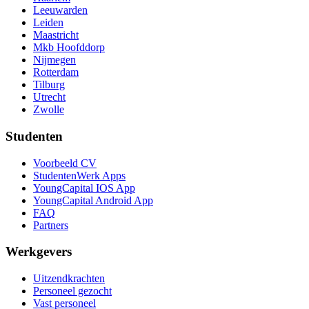
Leeuwarden
Leiden
Maastricht
Mkb Hoofddorp
Nijmegen
Rotterdam
Tilburg
Utrecht
Zwolle
Studenten
Voorbeeld CV
StudentenWerk Apps
YoungCapital IOS App
YoungCapital Android App
FAQ
Partners
Werkgevers
Uitzendkrachten
Personeel gezocht
Vast personeel