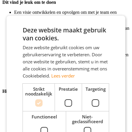
Dit vind je leuk om te doen
Een visie ontwikkelen en opvolgen om met je team een
waardevol product te realiseren.
Een geprioriteerde roadmap maken en uitvoeren.
Je developmentteam inspireren en sparren over de waarde van
Deze website maakt gebruik
epics en user stories.
van cookies.
Stakeholdermanagement: Hoe bereik je het beste resultaat
binnen jouw domein?
Deze website gebruikt cookies om uw
Op een snelle manier aannames valideren
gebruikerservaring te verbeteren. Door
Impactvolle keuzes maken door te bepalen wat we nu moeten
doen en wat ook later kan.
onze website te gebruiken, stemt u in met
Wensen op waarde beoordelen door te bepalen welke
alle cookies in overeenstemming met ons
verzoeken echt belangrijk zijn.
Cookiebeleid.
Lees verder
Strikt
Prestatie
Targeting
Hier herken jij jezelf in
noodzakelijk
Minimaal 2 jaar werkervaring als Product Owner van
meerdere teams in een agile werkomgeving.
Zeer fanatiek op data-driven decisions en ronduit fan van
Functioneel
Niet-
technologie.
geclassificeerd
Bouwt gemakkelijk een goede band op met stakeholders en
development teams.