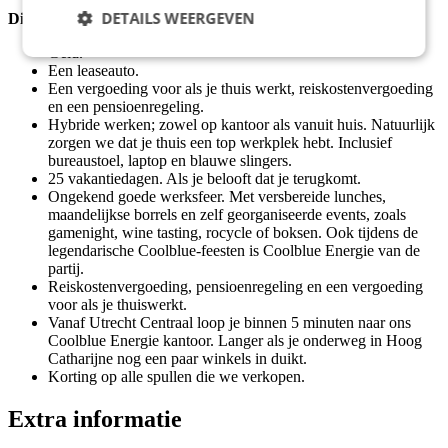
DETAILS WEERGEVEN
Dit zoek jij verder in een baan
Geld.
Een leaseauto.
Een vergoeding voor als je thuis werkt, reiskostenvergoeding
en een pensioenregeling.
Hybride werken; zowel op kantoor als vanuit huis. Natuurlijk
zorgen we dat je thuis een top werkplek hebt. Inclusief
bureaustoel, laptop en blauwe slingers.
25 vakantiedagen. Als je belooft dat je terugkomt.
Ongekend goede werksfeer. Met versbereide lunches,
maandelijkse borrels en zelf georganiseerde events, zoals
gamenight, wine tasting, rocycle of boksen. Ook tijdens de
legendarische Coolblue-feesten is Coolblue Energie van de
partij.
Reiskostenvergoeding, pensioenregeling en een vergoeding
voor als je thuiswerkt.
Vanaf Utrecht Centraal loop je binnen 5 minuten naar ons
Coolblue Energie kantoor. Langer als je onderweg in Hoog
Catharijne nog een paar winkels in duikt.
Korting op alle spullen die we verkopen.
Extra informatie