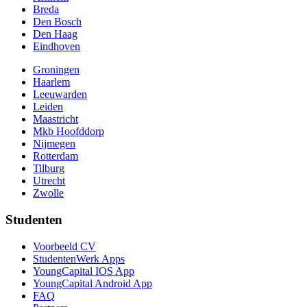
Breda
Den Bosch
Den Haag
Eindhoven
Groningen
Haarlem
Leeuwarden
Leiden
Maastricht
Mkb Hoofddorp
Nijmegen
Rotterdam
Tilburg
Utrecht
Zwolle
Studenten
Voorbeeld CV
StudentenWerk Apps
YoungCapital IOS App
YoungCapital Android App
FAQ