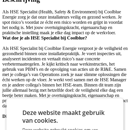
Als HSE Specialist (Health, Safety & Environment) bij Coolblue
Energie zorg je dat onze installateurs veilig en gezond werken. Je
spot risico’s voordat ze écht een risico worden en grijpt in voordat
het nodig is. Met jouw overtuigingskracht, eigenaarschap en
praktische instelling maak je elke dag impact op de werkvloer.
Wat doe je als HSE Specialist bij Coolblue?
Als HSE Specialist bij Coolblue Energie vergroot je de veiligheid en
gezondheid binnen onze installatiepraktijk. Je voert inspecties uit,
analyseert incidenten en vertaalt risico’s naar concrete
verbetermaatregelen. Je kijkt kritisch naar werkinstructies, het
gebruik van PBM’s en de opvolging van acties uit de RI&E. Samen
met je collega’s van Operations zoek je naar slimme oplossingen die
écht werken op de vloer. Je werkt veel samen met de HSE Manager
en je andere collega's binnen het HSE-team. Binnen dit team zijn
jullie allemaal bezig met hetzelfde doel: de veiligheid elke dag een
beetje beter maken. Met je overtuigingskracht, eigenaarschap en
praktische instelling krijg je collega’s in beweging en maak je impact
daar waar het telt.
Deze website maakt gebruik
Dit vind je leuk om te doen
van cookies.
Instructies schrijven die wél gelezen worden en ze daarna
Deze website gebruikt cookies om uw