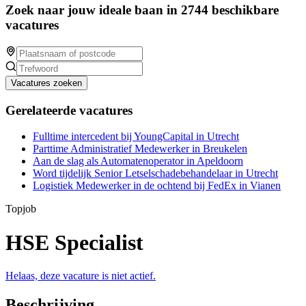
Zoek naar jouw ideale baan in 2744 beschikbare
vacatures
Vacatures zoeken
Gerelateerde vacatures
Fulltime intercedent bij YoungCapital in Utrecht
Parttime Administratief Medewerker in Breukelen
Aan de slag als Automatenoperator in Apeldoorn
Word tijdelijk Senior Letselschadebehandelaar in Utrecht
Logistiek Medewerker in de ochtend bij FedEx in Vianen
Topjob
HSE Specialist
Helaas, deze vacature is niet actief.
Beschrijving