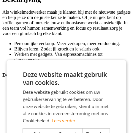
Als winkelmedewerker maak je klanten blij met de nieuwste gadgets
en help je ze om de juiste keuze te maken. Of je nu gek bent op
koffie, gamen of muziek: jouw enthousiasme werkt aanstekelijk. In
een team vol humor, samenwerking en focus op resultaat zorg je
voor een glimlach bij elke klant.
Persoonlijke verkoop. Meer verkopen, meer voldoening.
Blijven leren. Zodat jij groeit en je salaris ook.
Werken met gadgets. Van espressomachines tot
gameconsoles.
Deze website maakt gebruik
Doen
van cookies.
Klanten helpen met persoonlijk advies om zo bij het beste
product uit te komen.
Deze website gebruikt cookies om uw
Jezelf als verkoper uitdagen met targets en je verkoopskills
gebruikerservaring te verbeteren. Door
naar een hoger niveau tillen.
onze website te gebruiken, stemt u in met
Vragen en problemen oplossen, zodat elke klant de winkel
verlaat met een glimlach.
alle cookies in overeenstemming met ons
Zorgen dat bestellingen kloppen en klanten tevreden hun
Cookiebeleid.
Lees verder
aankoop ophalen.