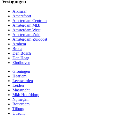
Vestigingen
Alkmaar
Amersfoort
Amsterdam Centrum
Amsterdam Mkb
Amsterdam West
Amsterdam-Zuid
Amsterdam-Zuidoost
Arnhem
Breda
Den Bosch
Den Haag
Eindhoven
Groningen
Haarlem
Leeuwarden
Leiden
Maastricht
Mkb Hoofddorp
Nijmegen
Rotterdam
Tilburg
Utrecht