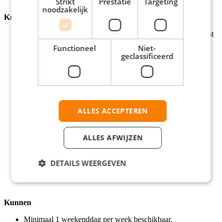
Strikt
Prestatie
Targeting
noodzakelijk
Krijgen
Je uurloon ligt tussen de €14,65 en €16,68 bruto per uur. Dat
betekent een maandloon van €2.539,- tot €2.891,- op basis
Functioneel
Niet-
van 40 uur, afhankelijk van kennis en ervaring.
geclassificeerd
Ieder jaar omhoog in salaris, 8% vakantiegeld, pensioen en
reiskostenvergoeding (bij een afstand vanaf 10 km of meer).
Een contract van 12 maanden met vaste uren en 29
vakantiedagen bij een fulltime baan.
Groeimogelijkheden, bijvoorbeeld naar Senior
Winkelmedewerker of Teamleider.
ALLES ACCEPTEREN
Een fulltime baan of bijbaan die voelt als een feestje met de
leukste verkopers van Nederland.
Elk jaar strijd je met je winkelteam om de eretitel ‘Beste
ALLES AFWIJZEN
Coolblue-winkel van Nederland’.
Ongekend goede werksfeer. Met toffe teamuitjes, zoals
Mudmasters en epische winkel feestjes.
DETAILS WEERGEVEN
Korting op alle spullen die we verkopen.
Kunnen
Minimaal 1 weekenddag per week beschikbaar.