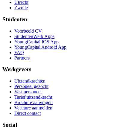
Utrecht
Zwolle
Studenten
Voorbeeld CV
StudentenWerk Apps
YoungCapital IOS App
YoungCapital Android App
FAQ
Partners
Werkgevers
Uitzendkrachten
Personeel gezocht
Vast personeel
Tarief uitzendkracht
Brochure aanvragen
Vacature aanmelden
Direct contact
Social