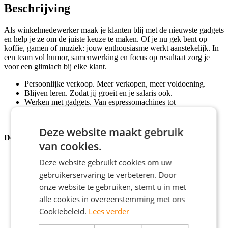
Beschrijving
Als winkelmedewerker maak je klanten blij met de nieuwste gadgets
en help je ze om de juiste keuze te maken. Of je nu gek bent op
koffie, gamen of muziek: jouw enthousiasme werkt aanstekelijk. In
een team vol humor, samenwerking en focus op resultaat zorg je
voor een glimlach bij elke klant.
Persoonlijke verkoop. Meer verkopen, meer voldoening.
Blijven leren. Zodat jij groeit en je salaris ook.
Werken met gadgets. Van espressomachines tot
gameconsoles.
Deze website maakt gebruik
Doen
van cookies.
Klanten helpen met persoonlijk advies om zo bij het beste
Deze website gebruikt cookies om uw
product uit te komen.
Jezelf als verkoper uitdagen met targets en je verkoopskills
gebruikerservaring te verbeteren. Door
naar een hoger niveau tillen.
onze website te gebruiken, stemt u in met
Vragen en problemen oplossen, zodat elke klant de winkel
alle cookies in overeenstemming met ons
verlaat met een glimlach.
Zorgen dat bestellingen kloppen en klanten tevreden hun
Cookiebeleid.
Lees verder
aankoop ophalen.