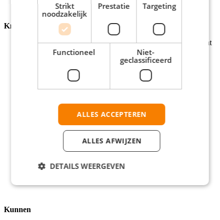
Strikt
Prestatie
Targeting
noodzakelijk
Krijgen
Je uurloon ligt tussen de €14,65 en €16,68 bruto per uur. Dat
Functioneel
Niet-
betekent een maandloon van €2.539,- tot €2.891,- op basis
geclassificeerd
van 40 uur, afhankelijk van kennis en ervaring.
Ieder jaar omhoog in salaris, 8% vakantiegeld, pensioen en
reiskostenvergoeding (bij een afstand vanaf 10 km of meer).
Een contract van 12 maanden met vaste uren en 29
vakantiedagen bij een fulltime baan.
Groeimogelijkheden, bijvoorbeeld naar Senior
Winkelmedewerker of Teamleider.
ALLES ACCEPTEREN
Een fulltime baan of bijbaan die voelt als een feestje met de
leukste verkopers van Nederland.
Elk jaar strijd je met je winkelteam om de eretitel ‘Beste
ALLES AFWIJZEN
Coolblue-winkel van Nederland’.
Ongekend goede werksfeer. Met toffe teamuitjes, zoals
DETAILS WEERGEVEN
Mudmasters en epische winkel feestjes.
Korting op alle spullen die we verkopen.
Kunnen