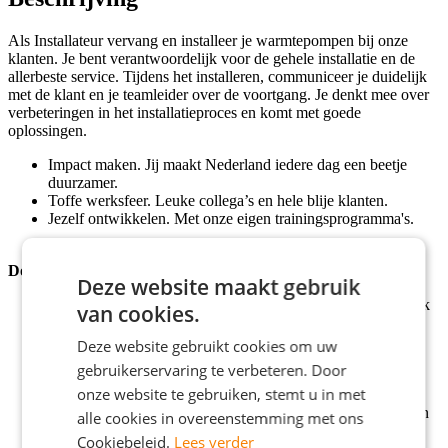
Als Installateur vervang en installeer je warmtepompen bij onze
klanten. Je bent verantwoordelijk voor de gehele installatie en de
allerbeste service. Tijdens het installeren, communiceer je duidelijk
met de klant en je teamleider over de voortgang. Je denkt mee over
verbeteringen in het installatieproces en komt met goede
oplossingen.
Impact maken. Jij maakt Nederland iedere dag een beetje
duurzamer.
Toffe werksfeer. Leuke collega’s en hele blije klanten.
Jezelf ontwikkelen. Met onze eigen trainingsprogramma's.
Doen
Deze website maakt gebruik
Ervoor zorgen dat de klant er 's avonds warmpjes bij zit, ook
van cookies.
als dat wat extra tijd kost.
Klanten uitleg geven over de werking van de warmtepomp.
Deze website gebruikt cookies om uw
Op iedere vraag heb jij een antwoord.
gebruikerservaring te verbeteren. Door
Coachen en begeleiden van jouw hulpmonteur tijdens de
onze website te gebruiken, stemt u in met
installatie.
Met je teamleider schakelen als er hobbels op de weg zijn en
alle cookies in overeenstemming met ons
samen een passende oplossing bedenken.
Cookiebeleid.
Lees verder