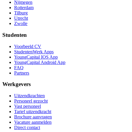
Nijmegen
Rotterdam
Tilburg
Utrecht
Zwolle
Studenten
Voorbeeld CV
StudentenWerk Apps
YoungCapital IOS App
YoungCapital Android App
FAQ
Partners
Werkgevers
Uitzendkrachten
Personeel gezocht
Vast personeel
Tarief uitzendkracht
Brochure aanvragen
Vacature aanmelden
Direct contact