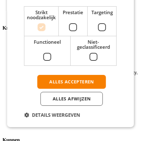
Elke dag in je blauwe bus stappen, op weg naar weer een
andere klant.
Strikt
Prestatie
Targeting
noodzakelijk
Krijgen
Een salaris van € 3000,- tot € 3800,- bruto per maand,
Functioneel
Niet-
afhankelijk van je ervaring.
geclassificeerd
Uitbetaalde overuren, 8% vakantiegeld, maaltijdvergoeding,
reiskosten en pensioen.
Doorgroeimogelijkheden naar bijvoorbeeld Teamleider of
Trainer.
Opleidingsmogelijkheden in onze eigen Coolblue Suniversity.
Veel waardering van onze klanten door het leveren van echt
ALLES ACCEPTEREN
vakmanschap.
Garantie dat je altijd de uren uitbetaald krijgt die op jouw
contract staan.
ALLES AFWIJZEN
Reiskostenvergoeding, pensioen en 10% korting op je
aankopen bij Coolblue.
25 vakantiedagen op basis van een fulltime contract. Als je
DETAILS WEERGEVEN
belooft dat je terugkomt.
Kunnen