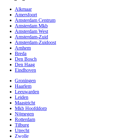
Alkmaar
Amersfoort
Amsterdam Centrum
Amsterdam Mkb
Amsterdam West
Amsterdam-Zuid
Amsterdam-Zuidoost
Arnhem
Breda
Den Bosch
Den Haag
Eindhoven
Groningen
Haarlem
Leeuwarden
Leiden
Maastricht
Mkb Hoofddorp
Nijmegen
Rotterdam
Tilburg
Utrecht
Zwolle