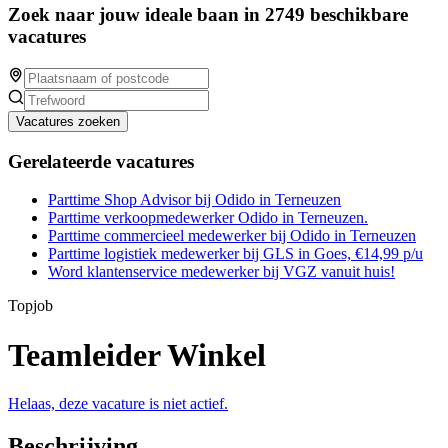
Zoek naar jouw ideale baan in 2749 beschikbare
vacatures
Vacatures zoeken
Gerelateerde vacatures
Parttime Shop Advisor bij Odido in Terneuzen
Parttime verkoopmedewerker Odido in Terneuzen.
Parttime commercieel medewerker bij Odido in Terneuzen
Parttime logistiek medewerker bij GLS in Goes, €14,99 p/u
Word klantenservice medewerker bij VGZ vanuit huis!
Topjob
Teamleider Winkel
Helaas, deze vacature is niet actief.
Beschrijving