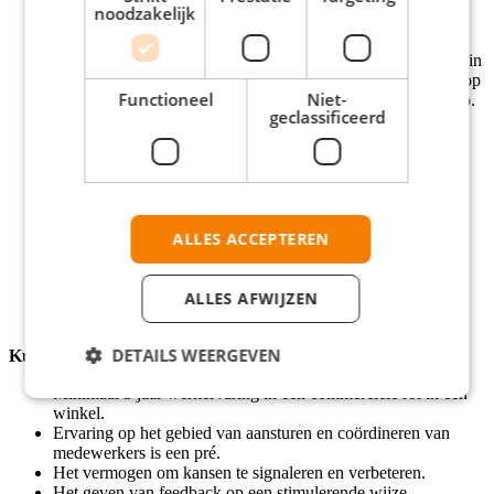
noodzakelijk
Bij deze vacature ligt het salaris tussen de € 2.891,- en €
3.091,- per maand op basis van 40 uur. Het salaris wordt
bepaald op basis van je ervaring en wordt door ons getoetst in
de procedure. Je salaris gaat ieder jaar omhoog. Daarbovenop
Functioneel
Niet-
krijg je een maandelijkse toeslag van ongeveer € 150,- bruto.
geclassificeerd
Een baan met een flexibel rooster waarbij je voor een groot
deel zelf je uren indeelt.
8% vakantiegeld, pensioen en reiskostenvergoeding.
Contract voor 12 maanden met vaste uren.
29 vakantiedagen o.b.v. Een fulltime contract.
Groeimogelijkheden, bijvoorbeeld naar Assistent
ALLES ACCEPTEREN
Storemanager.
Hele goede werksfeer met de leukste collega’s.
Korting op alle spullen die we verkopen.
ALLES AFWIJZEN
DETAILS WEERGEVEN
Kunnen
Minimaal 3 jaar werkervaring in een commerciële rol in een
winkel.
Ervaring op het gebied van aansturen en coördineren van
medewerkers is een pré.
Het vermogen om kansen te signaleren en verbeteren.
Het geven van feedback op een stimulerende wijze.