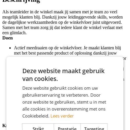
Als teamleider in de winkel maak jij samen met je team zo veel
mogelijk klanten blij. Dankzij jouw leidinggevende skills, worden
de dagelijkse werkzaamheden op de winkelvloer juist uitgevoerd.
Samen met het team zorg jij dat iedere klant de winkel verlaat met
een glimlach.
Doen
Actief meedraaien op de winkelvloer. Je maakt klanten blij
met het best passende product of oplossing dankzij jouw
specialistische (product)kennis. Zo ben jij een voorbeeld voor
je collega’s.
Het aanspreekpunt zijn voor je collega’s op de werkvloer bij
Deze website maakt gebruik
problemen en complexe klantvragen.
van cookies.
Inwerken, aansturen, coachen en begeleiden van je collega’s
op de winkelvloer. Je geeft proactief feedback en helpt
Deze website gebruikt cookies om uw
collega’s beter te worden in hun werk.
gebruikerservaring te verbeteren. Door
Samen met jouw team denk je actief mee om de Coolblue-
winkel iedere dag een beetje beter te maken en deel jij jouw
onze website te gebruiken, stemt u in met
ideeën met de (Assistent) Storemanager.
alle cookies in overeenstemming met ons
Cookiebeleid.
Lees verder
Krijgen
Strikt
Prestatie
Targeting