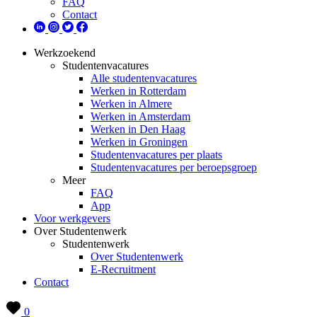
FAQ
Contact
Werkzoekend
Studentenvacatures
Alle studentenvacatures
Werken in Rotterdam
Werken in Almere
Werken in Amsterdam
Werken in Den Haag
Werken in Groningen
Studentenvacatures per plaats
Studentenvacatures per beroepsgroep
Meer
FAQ
App
Voor werkgevers
Over Studentenwerk
Studentenwerk
Over Studentenwerk
E-Recruitment
Contact
0