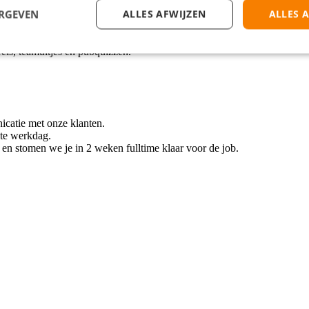
ker, Backoffice Medewerker of Accountmanager.
ERGEVEN
ALLES AFWIJZEN
ALLES 
time contract.
als een laptop, bureau, monitor en bureaustoel.
lunches.
rels, teamuitjes en pubquizzen.
catie met onze klanten.
ste werkdag.
r en stomen we je in 2 weken fulltime klaar voor de job.