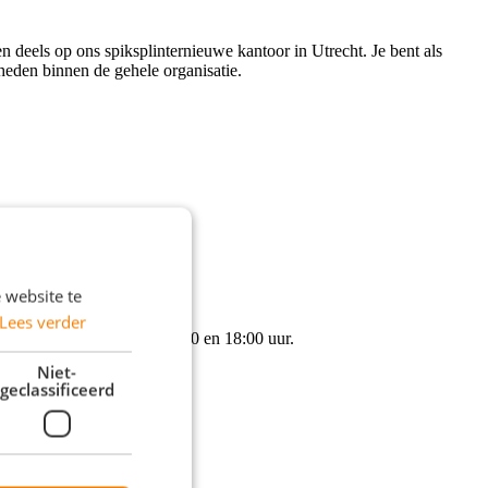
 deels op ons spiksplinternieuwe kantoor in Utrecht. Je bent als
eden binnen de gehele organisatie.
g live.
 website te
Lees verder
terdag en zondag tussen 09:00 en 18:00 uur.
Niet-
geclassificeerd