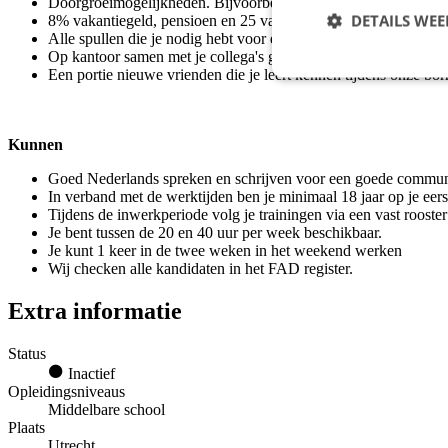
Doorgroeimogelijkheden. Bijvoorbeeld naar Finance Medewer
DETAILS WE
8% vakantiegeld, pensioen en 25 vakantiedagen o.b.v. Een full
Alle spullen die je nodig hebt voor een fijne thuiswerkplek. Zo
Op kantoor samen met je collega's genieten van de versbereide 
Een portie nieuwe vrienden die je leert kennen tijdens onze bor
Kunnen
Goed Nederlands spreken en schrijven voor een goede communi
In verband met de werktijden ben je minimaal 18 jaar op je eer
Tijdens de inwerkperiode volg je trainingen via een vast rooste
Je bent tussen de 20 en 40 uur per week beschikbaar.
Je kunt 1 keer in de twee weken in het weekend werken
Wij checken alle kandidaten in het FAD register.
Extra informatie
Status
Inactief
Opleidingsniveaus
Middelbare school
Plaats
Utrecht