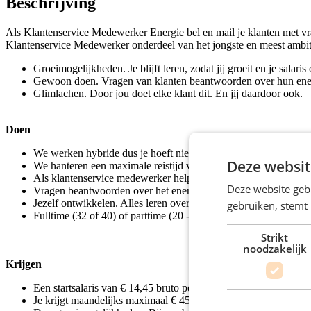
Beschrijving
Als Klantenservice Medewerker Energie bel en mail je klanten met vrag
Klantenservice Medewerker onderdeel van het jongste en meest ambiti
Groeimogelijkheden. Je blijft leren, zodat jij groeit en je salaris
Gewoon doen. Vragen van klanten beantwoorden over hun ener
Glimlachen. Door jou doet elke klant dit. En jij daardoor ook.
Doen
We werken hybride dus je hoeft niet elke dag naar ons spikspli
Deze websit
We hanteren een maximale reistijd van 45 minuten met het openb
Als klantenservice medewerker help je klanten via de telefoon e
Deze website geb
Vragen beantwoorden over het energiecontract, de energiereken
Jezelf ontwikkelen. Alles leren over de energiemarkt en doorgr
gebruiken, stemt
Fulltime (32 of 40) of parttime (20 - 24) werken is mogelijk. 
Strikt
noodzakelijk
Krijgen
Een startsalaris van € 14,45 bruto per uur.
Je krijgt maandelijks maximaal € 45,00 netto om goed bereikbaa