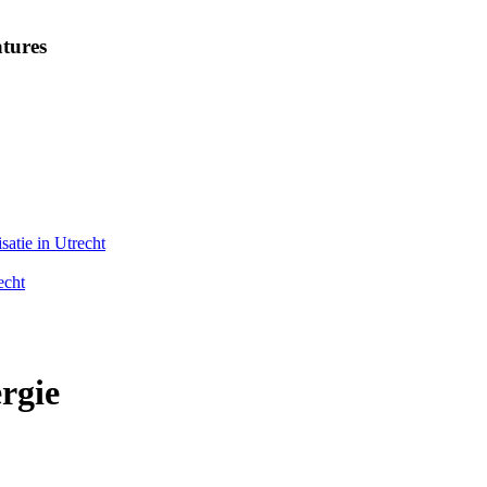
tures
satie in Utrecht
echt
rgie