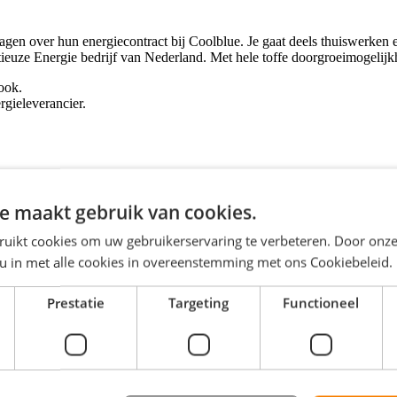
en over hun energiecontract bij Coolblue. Je gaat deels thuiswerken en
euze Energie bedrijf van Nederland. Met hele toffe doorgroeimogelijkh
 ook.
gieleverancier.
nternieuwe kantoor in Utrecht te komen, maar we zien je graag regelmati
e maakt gebruik van cookies.
aar vervoer (enkele reis).
n mail. Dit doe jij zo goed dat ze ervan gaan glimlachen.
ruikt cookies om uw gebruikerservaring te verbeteren. Door onze
ing, termijnbedragen, verbruik en meterstanden.
oeien binnen de gehele organisatie.
 u in met alle cookies in overeenstemming met ons Cookiebeleid.
Werken kan van maandag t/m vrijdag tussen 8:00 en 20:00 uur. En op za
Prestatie
Targeting
Functioneel
r te zijn wanneer je thuiswerkt.